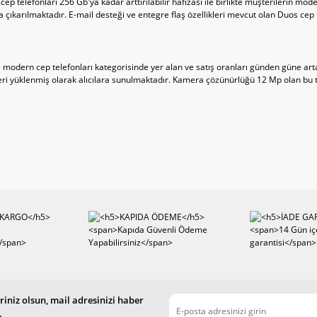
 telefonları 256 Gb'ya kadar arttırılabilir hafızası ile birlikte müşterilerin mo
tışa çıkarılmaktadır. E-mail desteği ve entegre flaş özellikleri mevcut olan Duos c
e modern cep telefonları kategorisinde yer alan ve satış oranları günden güne arta
ekleri yüklenmiş olarak alıcılara sunulmaktadır. Kamera çözünürlüğü 12 Mp olan b
iniz olsun, mail adresinizi haber
.