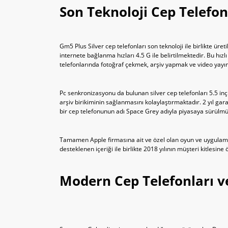
Son Teknoloji Cep Telefon
Gm5 Plus Silver cep telefonları son teknoloji ile birlikte ür
internete bağlanma hızları 4.5 G ile belirtilmektedir. Bu hızl
telefonlarında fotoğraf çekmek, arşiv yapmak ve video yayı
Pc senkronizasyonu da bulunan silver cep telefonları 5.5 inçl
arşiv birikiminin sağlanmasını kolaylaştırmaktadır. 2 yıl gar
bir cep telefonunun adı Space Grey adıyla piyasaya sürülmüşt
Tamamen Apple firmasına ait ve özel olan oyun ve uygulama
desteklenen içeriği ile birlikte 2018 yılının müşteri kitlesin
Modern Cep Telefonları ve