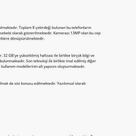
r almaktadır. Toplam 8 çekirdeği bulunan bu telefonların
ercih sebebi olarak gösterilmektedir. Kamerası 13MP olan bu cep
çeklere dönüştürülmektedir.
2 GB'ye yükseltilmiş hafızası ile birlikte birçok bilgi ve
ulunmaktadır. Son teknoloji ile birlikte imal edilmiş diğer
 kullanım modellerinin alt yapısını oluşturmaktadır.
lmak da söz konusu edilmektedir. Yazılımsal olarak