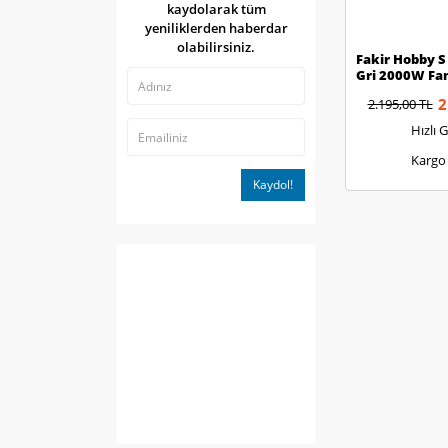
kaydolarak tüm
yeniliklerden haberdar
olabilirsiniz.
Fakir Hobby 
Gri 2000W Fanl
2
2.195,00 TL
Hızlı 
Kargo
Kaydol!