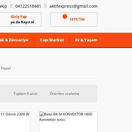
akip
04122518481
aktifexpress@gmail.com
Giriş Yap
SEPETİM
ya da Kayıt ol
ak & Züccaciye
Yapı Market
Ev & Yaşam
Flavel
Toplam 6 ürün