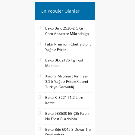
En Populer Olanlar
Beko Bmc 2520-2 G Gri
Cam Ankastre Mikrodalga
Fakir Premium Chefry 8.5 lt
Yağsız Fritöz
Beko Bkk 2175 Tg Tost
Makinesi
Xiaomi Mi Smart Air Fryer
3.5 lt Yağsız Fritöz(Xiaomi
Türkiye Garantili)
Beko Kl 8221 I 1.2 Litre
Kettle
Beko 983630 EB Çift Kapılı
No Frost Buzdolabı
Beko Bde 6045 S Duvar Tipi
Davlumbaz