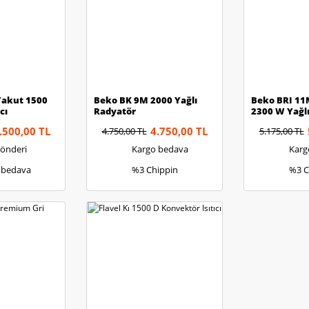
Yakut 1500
Beko BK 9M 2000 Yağlı
Beko BRI 11M
cı
Radyatör
2300 W Yağl
.500,00 TL
4.750,00 TL
4.750,00 TL
5.175,00 TL
Gönderi
Kargo bedava
Karg
 bedava
%3 Chippin
%3 C