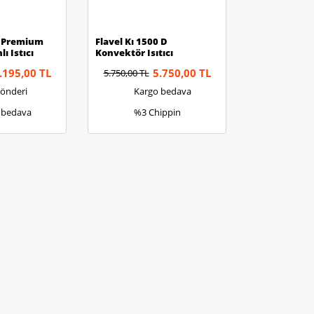
S Premium
Flavel Kı 1500 D
ı Istıcı
Konvektör Isıtıcı
.195,00 TL
5.750,00 TL
5.750,00 TL
Gönderi
Kargo bedava
 bedava
%3 Chippin