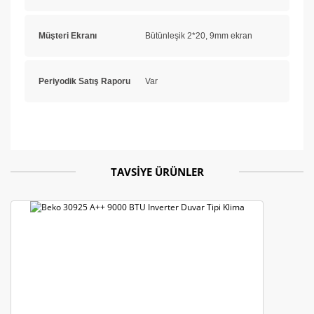
Müşteri Ekranı
Bütünleşik 2*20, 9mm ekran
Periyodik Satış Raporu
Var
Bu ürünün fiyat bilgisi, resim, ürün açıklamalarında ve
diğer konularda yetersiz gördüğünüz noktaları öneri
Bu ürüne ilk yorumu siz yapın!
formunu kullanarak tarafımıza iletebilirsiniz.
TAVSİYE ÜRÜNLER
Görüş ve önerileriniz için teşekkür ederiz.
Yorum Yaz
Ürün resmi kalitesiz, bozuk veya görüntülenemiyor.
Ürün açıklamasında eksik bilgiler bulunuyor.
Ürün bilgilerinde hatalar bulunuyor.
Ürün fiyatı diğer sitelerden daha pahalı.
Bu ürüne benzer farklı alternatifler olmalı.