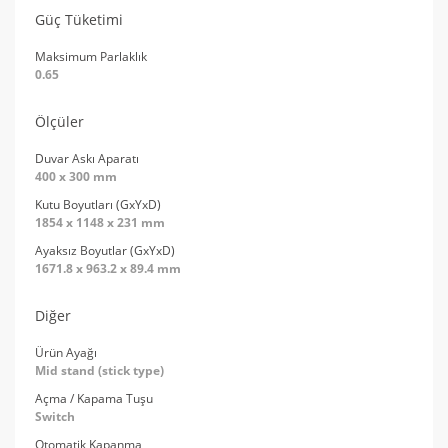
Güç Tüketimi
Maksimum Parlaklık
0.65
Ölçüler
Duvar Askı Aparatı
400 x 300 mm
Kutu Boyutları (GxYxD)
1854 x 1148 x 231 mm
Ayaksız Boyutlar (GxYxD)
1671.8 x 963.2 x 89.4 mm
Diğer
Ürün Ayağı
Mid stand (stick type)
Açma / Kapama Tuşu
Switch
Otomatik Kapanma