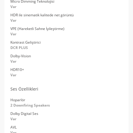
Micro Dimming Teknolojisi
Var
HDR ile sinematik kalitede net görüntü
Var
VPE (Hareketli Sahne İyileştirme)
Var
Kontrast Geliştirici
DCR PLUS
Dolby-Vision
Var
HDR10+
Var
Ses Özellikleri
Hoparlör
2 Downfiring Speakers
Dolby Digital Ses
Var
AVL
Var