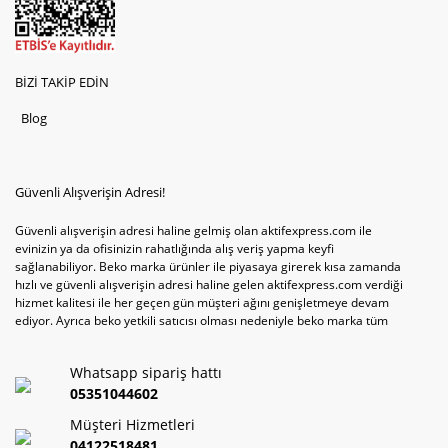
BİZİ TAKİP EDİN
Blog
Güvenli Alışverişin Adresi!
Güvenli alışverişin adresi haline gelmiş olan aktifexpress.com ile
evinizin ya da ofisinizin rahatlığında alış veriş yapma keyfi
sağlanabiliyor. Beko marka ürünler ile piyasaya girerek kısa zamanda
hızlı ve güvenli alışverişin adresi haline gelen aktifexpress.com verdiği
hizmet kalitesi ile her geçen gün müşteri ağını genişletmeye devam
ediyor. Ayrıca beko yetkili satıcısı olması nedeniyle beko marka tüm
televizyonve bulaşık makinesi tercihlerini de site içinde kullanıcıların
hizmetine sunabiliyor. Sitenin satış yetkisine sahip olduğu tek ürün
Whatsapp sipariş hattı
televizyon ya da bulaşık makinesi değil aynı zamanda çamaşır makinesi
ve kurutma makinesi tercihlerini de hızlı ve güvenli alışveriş ile
05351044602
sağlamak mümkün olabiliyor.
Müşteri Hizmetleri
04122518481
Sitemizin satışa sunduğu bir başka ürün ise akıllı telefon tercihleri. Son