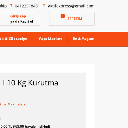
akip
04122518481
aktifexpress@gmail.com
Giriş Yap
SEPETİM
ya da Kayıt ol
ak & Züccaciye
Yapı Market
Ev & Yaşam
 I 10 Kg Kurutma
tma Makinaları
y
0,00 TL (%8,00 havale indirimi)