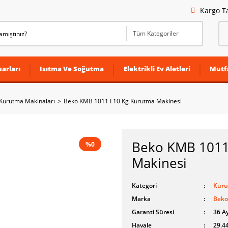
Kargo T
arları
Isıtma Ve Soğutma
Elektrikli Ev Aletleri
Mutf
Kurutma Makinaları
Beko KMB 1011 I 10 Kg Kurutma Makinesi
Beko KMB 1011
%0
Makinesi
Kategori
Kuru
Marka
Beko
Garanti Süresi
36 A
Havale
29.44