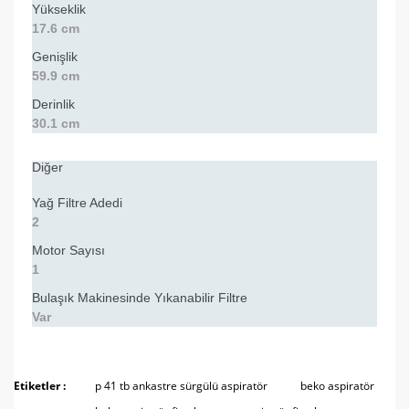
Yükseklik
17.6 cm
Genişlik
59.9 cm
Derinlik
30.1 cm
Diğer
Yağ Filtre Adedi
2
Motor Sayısı
1
Bulaşık Makinesinde Yıkanabilir Filtre
Var
Bu ürünün fiyat bilgisi, resim, ürün açıklamalarında ve
diğer konularda yetersiz gördüğünüz noktaları öneri
Etiketler :
p 41 tb ankastre sürgülü aspiratör
beko aspiratör
Bu ürüne ilk yorumu siz yapın!
formunu kullanarak tarafımıza iletebilirsiniz.