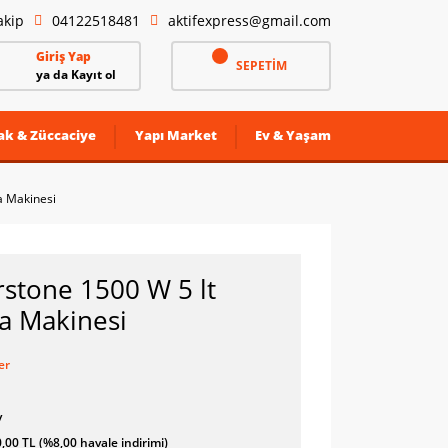
akip
04122518481
aktifexpress@gmail.com
Giriş Yap
SEPETİM
ya da Kayıt ol
ak & Züccaciye
Yapı Market
Ev & Yaşam
a Makinesi
erstone 1500 W 5 lt
 Makinesi
er
y
,00 TL (%8,00 havale indirimi)