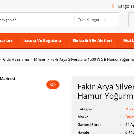
Kargo T
arları
Isıtma Ve Soğutma
Elektrikli Ev Aletleri
Mutf
Gıda Hazırlama
Mikser
Fakir Arya Silverstone 1500 W 5 lt Hamur Yoğurm
Fakir Arya Silv
%0
Hamur Yoğurma
Kategori
Miks
Marka
Fakir
Garanti Süresi
24 A
Havale
6.440