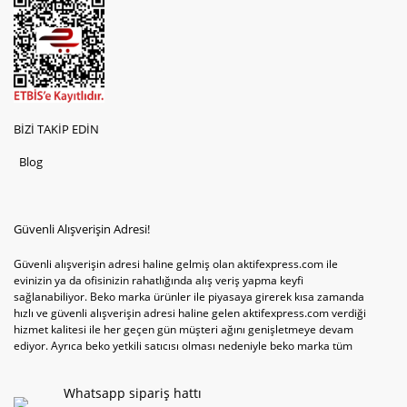
BİZİ TAKİP EDİN
Blog
Güvenli Alışverişin Adresi!
Güvenli alışverişin adresi haline gelmiş olan aktifexpress.com ile
evinizin ya da ofisinizin rahatlığında alış veriş yapma keyfi
sağlanabiliyor. Beko marka ürünler ile piyasaya girerek kısa zamanda
hızlı ve güvenli alışverişin adresi haline gelen aktifexpress.com verdiği
hizmet kalitesi ile her geçen gün müşteri ağını genişletmeye devam
ediyor. Ayrıca beko yetkili satıcısı olması nedeniyle beko marka tüm
televizyonve bulaşık makinesi tercihlerini de site içinde kullanıcıların
hizmetine sunabiliyor. Sitenin satış yetkisine sahip olduğu tek ürün
Whatsapp sipariş hattı
televizyon ya da bulaşık makinesi değil aynı zamanda çamaşır makinesi