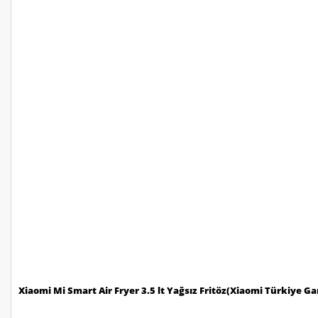
Xiaomi Mi Smart Air Fryer 3.5 lt Yağsız Fritöz(Xiaomi Türkiye Gar