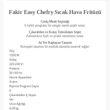
Fakir Easy Chefry Sıcak Hava Fritözü
Geniş Menü Seçeneği
6 farklı programı ile zengin menü çeşidi sunar.
Çıkarabilen ve Kolay Temizlenen Sepet
Zahmetsizce hızlı ve pratik temizleme sunar.
Az Yer Kaplayan Tasarım
Kompakt tasarımı ile mutfak alanında tasarruf sağlar.
Güç
1300 W
Voltaj
220-240 V~
Frekans
50 / 60 Hz
Hazne Kapasitesi
4 Litre
Pişirme Program Sayısı
6
Çıkarılabilen İç Sepet
Var
Ürün Ağırlığı
4,28 kg