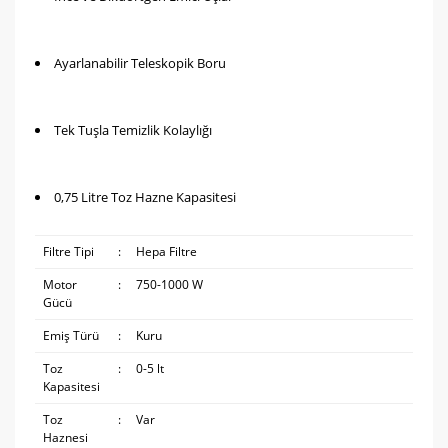
Ayarlanabilir Teleskopik Boru
Tek Tuşla Temizlik Kolaylığı
0,75 Litre Toz Hazne Kapasitesi
Filtre Tipi
:
Hepa Filtre
Motor
:
750-1000 W
Gücü
Emiş Türü
:
Kuru
Toz
:
0-5 lt
Kapasitesi
Toz
:
Var
Haznesi