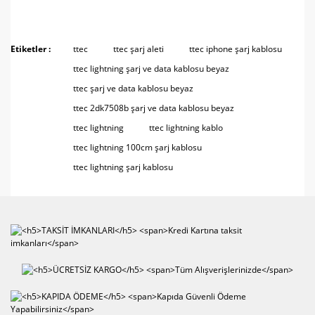
Bu ürüne ilk yorumu siz yapın!
Bu ürünün fiyat bilgisi, resim, ürün açıklamalarında ve diğer
konularda yetersiz gördüğünüz noktaları öneri formunu
Etiketler :
ttec
ttec şarj aleti
ttec iphone şarj kablosu
Yorum Yaz
kullanarak tarafımıza iletebilirsiniz.
ttec lightning şarj ve data kablosu beyaz
Görüş ve önerileriniz için teşekkür ederiz.
ttec şarj ve data kablosu beyaz
ttec 2dk7508b şarj ve data kablosu beyaz
Ürün resmi kalitesiz, bozuk veya görüntülenemiyor.
ttec lightning
ttec lightning kablo
Ürün açıklamasında eksik bilgiler bulunuyor.
ttec lightning 100cm şarj kablosu
Ürün bilgilerinde hatalar bulunuyor.
ttec lightning şarj kablosu
Ürün fiyatı diğer sitelerden daha pahalı.
Bu ürüne benzer farklı alternatifler olmalı.
Gönder