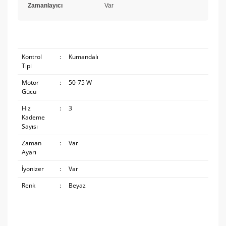
Zamanlayıcı
Var
Kontrol
:
Kumandalı
Tipi
Motor
:
50-75 W
Gücü
Hız
:
3
Kademe
Sayısı
Zaman
:
Var
Ayarı
İyonizer
:
Var
Renk
:
Beyaz
Bu ürünün fiyat bilgisi, resim, ürün açıklamalarında ve