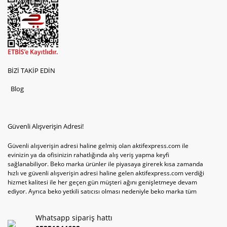
BİZİ TAKİP EDİN
Blog
Güvenli Alışverişin Adresi!
Güvenli alışverişin adresi haline gelmiş olan aktifexpress.com ile
evinizin ya da ofisinizin rahatlığında alış veriş yapma keyfi
sağlanabiliyor. Beko marka ürünler ile piyasaya girerek kısa zamanda
hızlı ve güvenli alışverişin adresi haline gelen aktifexpress.com verdiği
hizmet kalitesi ile her geçen gün müşteri ağını genişletmeye devam
ediyor. Ayrıca beko yetkili satıcısı olması nedeniyle beko marka tüm
televizyonve bulaşık makinesi tercihlerini de site içinde kullanıcıların
hizmetine sunabiliyor. Sitenin satış yetkisine sahip olduğu tek ürün
Whatsapp sipariş hattı
televizyon ya da bulaşık makinesi değil aynı zamanda çamaşır makinesi