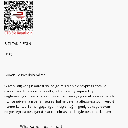
BİZİ TAKİP EDİN
Blog
Güvenli Alışverişin Adresi!
Güvenli alışverişin adresi haline gelmiş olan aktifexpress.com ile
evinizin ya da ofisinizin rahatlığında alış veriş yapma keyfi
sağlanabiliyor. Beko marka ürünler ile piyasaya girerek kısa zamanda
hızlı ve güvenli alışverişin adresi haline gelen aktifexpress.com verdiği
hizmet kalitesi ile her geçen gün müşteri ağını genişletmeye devam
ediyor. Ayrıca beko yetkili satıcısı olması nedeniyle beko marka tüm
televizyonve bulaşık makinesi tercihlerini de site içinde kullanıcıların
hizmetine sunabiliyor. Sitenin satış yetkisine sahip olduğu tek ürün
Whatsapp sipariş hattı
televizyon ya da bulaşık makinesi değil aynı zamanda çamaşır makinesi