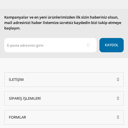
Kampanyalar ve en yeni ürünlerimizden ilk sizin haberiniz olsun,
mail adresinizi haber listemize ücretsiz kaydedin bizi takip etmeye
başlayın.
KAYDOL
İLETİŞİM
SİPARİŞ İŞLEMLERİ
FORMLAR