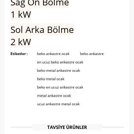
Sağ Ön Bölme
1 kW
Sol Arka Bölme
2 kW
Etiketler :
beko ankastre ocak
beko ankastre
Bu ürünün fiyat bilgisi, resim, ürün açıklamalarında ve
diğer konularda yetersiz gördüğünüz noktaları öneri
en ucuz beko ankastre ocak
Bu ürüne ilk yorumu siz yapın!
formunu kullanarak tarafımıza iletebilirsiniz.
beko metal ankastre ocak
Görüş ve önerileriniz için teşekkür ederiz.
beko metal ocak
Yorum Yaz
Ürün resmi kalitesiz, bozuk veya görüntülenemiyor.
beko en ucuz ankastre ocak
Ürün açıklamasında eksik bilgiler bulunuyor.
metal ankastre ocak
Ürün bilgilerinde hatalar bulunuyor.
ucuz ankastre metal ocak
Ürün fiyatı diğer sitelerden daha pahalı.
Bu ürüne benzer farklı alternatifler olmalı.
TAVSİYE ÜRÜNLER