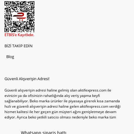
BİZİ TAKİP EDİN
Blog
Güvenli Alışverişin Adresi!
Güvenli alışverişin adresi haline gelmiş olan aktifexpress.com ile
evinizin ya da ofisinizin rahatlığında alış veriş yapma keyfi
sağlanabiliyor. Beko marka ürünler ile piyasaya girerek kısa zamanda
hızlı ve güvenli alışverişin adresi haline gelen aktifexpress.com verdiği
hizmet kalitesi ile her geçen gün müşteri ağını genişletmeye devam
ediyor. Ayrıca beko yetkili satıcısı olması nedeniyle beko marka tüm
televizyonve bulaşık makinesi tercihlerini de site içinde kullanıcıların
hizmetine sunabiliyor. Sitenin satış yetkisine sahip olduğu tek ürün
Whatsapp sipariş hattı
televizyon ya da bulaşık makinesi değil aynı zamanda çamaşır makinesi