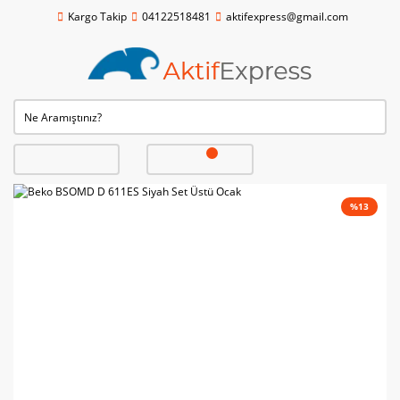
Kargo Takip
04122518481
aktifexpress@gmail.com
%13