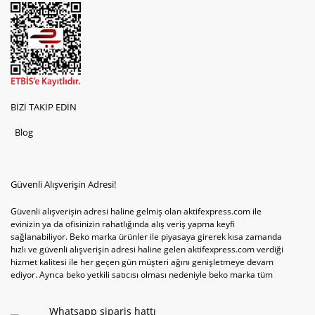
BİZİ TAKİP EDİN
Blog
Güvenli Alışverişin Adresi!
Güvenli alışverişin adresi haline gelmiş olan aktifexpress.com ile
evinizin ya da ofisinizin rahatlığında alış veriş yapma keyfi
sağlanabiliyor. Beko marka ürünler ile piyasaya girerek kısa zamanda
hızlı ve güvenli alışverişin adresi haline gelen aktifexpress.com verdiği
hizmet kalitesi ile her geçen gün müşteri ağını genişletmeye devam
ediyor. Ayrıca beko yetkili satıcısı olması nedeniyle beko marka tüm
televizyonve bulaşık makinesi tercihlerini de site içinde kullanıcıların
hizmetine sunabiliyor. Sitenin satış yetkisine sahip olduğu tek ürün
Whatsapp sipariş hattı
televizyon ya da bulaşık makinesi değil aynı zamanda çamaşır makinesi