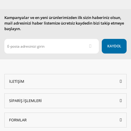
Kampanyalar ve en yeni ürünlerimizden ilk sizin haberiniz olsun,
mail adresinizi haber listemize ücretsiz kaydedin bizi takip etmeye
başlayın.
KAYDOL
İLETİŞİM
SİPARİŞ İŞLEMLERİ
FORMLAR