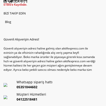
BİZİ TAKİP EDİN
Blog
Güvenli Alışverişin Adresi!
Güvenli alışverişin adresi haline gelmiş olan aktifexpress.com ile
evinizin ya da ofisinizin rahatlığında alış veriş yapma keyfi
sağlanabiliyor. Beko marka ürünler ile piyasaya girerek kısa zamanda
hızlı ve güvenli alışverişin adresi haline gelen aktifexpress.com verdiği
hizmet kalitesi ile her geçen gün müşteri ağını genişletmeye devam
ediyor. Ayrıca beko yetkili satıcısı olması nedeniyle beko marka tüm
televizyonve bulaşık makinesi tercihlerini de site içinde kullanıcıların
hizmetine sunabiliyor. Sitenin satış yetkisine sahip olduğu tek ürün
Whatsapp sipariş hattı
televizyon ya da bulaşık makinesi değil aynı zamanda çamaşır makinesi
ve kurutma makinesi tercihlerini de hızlı ve güvenli alışveriş ile
05351044602
sağlamak mümkün olabiliyor.
Müşteri Hizmetleri
04122518481
Sitemizin satışa sunduğu bir başka ürün ise akıllı telefon tercihleri. Son
yıllarda hemen hemen tüm insanların elinde görmeye alışık olduğumuz