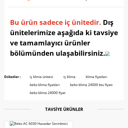
Bu ürün sadece iç ünitedir.
Dış
ünitelerimize aşağıda ki tavsiye
ve tamamlayıcı ürünler
bölümünden ulaşabilirsiniz.
Bu ürünün fiyat bilgisi, resim, ürün açıklamalarında ve
diğer konularda yetersiz gördüğünüz noktaları öneri
Etiketler :
iç klima ünitesi
iç klima
klima fiyatları
Bu ürüne ilk yorumu siz yapın!
formunu kullanarak tarafımıza iletebilirsiniz.
beko klima fiyatları
beko klima 24000 btu fiyatı
Görüş ve önerileriniz için teşekkür ederiz.
beko klima 24000 fiyat
Yorum Yaz
Ürün resmi kalitesiz, bozuk veya görüntülenemiyor.
Ürün açıklamasında eksik bilgiler bulunuyor.
TAVSİYE ÜRÜNLER
Ürün bilgilerinde hatalar bulunuyor.
Ürün fiyatı diğer sitelerden daha pahalı.