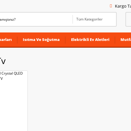
Kargo T
arları
Isıtma Ve Soğutma
Elektrikli Ev Aletleri
Mutf
Tv