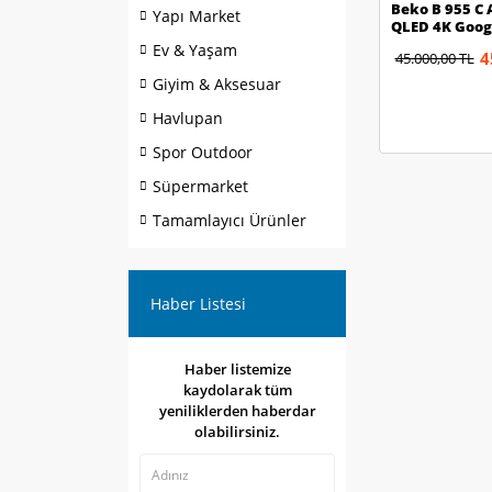
Beko B 955 C A
Yapı Market
QLED 4K Goog
Ev & Yaşam
4
45.000,00 TL
Giyim & Aksesuar
Havlupan
Spor Outdoor
Süpermarket
Tamamlayıcı Ürünler
Haber Listesi
Haber listemize
kaydolarak tüm
yeniliklerden haberdar
olabilirsiniz.