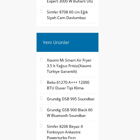
Expert 3000 W Buharlı Ütü
Simfer 8708 60 cm Eğik
Siyah Cam Davlumbaz
Yeni Ürünler
Xiaomi Mi Smart Air Fryer
3.5 lt Yağsız Fritöz(Xiaomi
Türkiye Garantili)
Beko 61270 A+++ 12000
BTU Duvar Tipi Klima
Grundig DSB 995 Soundbar
Grundig GSB 900 Black 60
W Bluetooth Soundbar
Simfer 8206 Beyaz 4
Fonksiyon Ankastre
Powerturbo Fırın