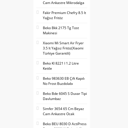
Cam Ankastre Mikrodalga
Fakir Premium Chefry 8.5 lt
Yağsız Fritöz
Beko Bkk 2175 Tg Tost
Makinesi
Xiaomi Mi Smart Air Fryer
3.5 lt Yağsız Fritöz(Xiaomi
Türkiye Garantili)
Beko Kl 8221 I 1.2 Litre
Kettle
Beko 983630 EB Çift Kapılı
No Frost Buzdolabı
Beko Bde 6045 S Duvar Tipi
Davlumbaz
Simfer 3654 65 Cm Beyaz
Cam Ankastre Ocak
Beko BEU 8030 D ActiPress