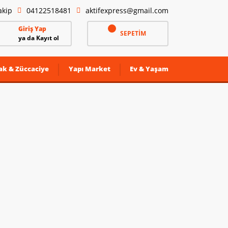
akip
04122518481
aktifexpress@gmail.com
Giriş Yap
SEPETİM
ya da Kayıt ol
ak & Züccaciye
Yapı Market
Ev & Yaşam