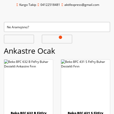
Kargo Takip
04122518481
aktifexpress@gmail.com
Ankastre Ocak
Beko BFC 632 B FitFry
Beko BFC 431 S FitFry