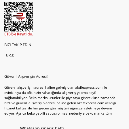
BİZİ TAKİP EDİN
Blog
Güvenli Alışverişin Adresi!
Güvenli alışverişin adresi haline gelmiş olan aktifexpress.com ile
evinizin ya da ofisinizin rahatlığında alış veriş yapma keyfi
sağlanabiliyor. Beko marka ürünler ile piyasaya girerek kısa zamanda
hızlı ve güvenli alışverişin adresi haline gelen aktifexpress.com verdiği
hizmet kalitesi ile her geçen gün müşteri ağını genişletmeye devam
ediyor. Ayrıca beko yetkili satıcısı olması nedeniyle beko marka tüm
televizyonve bulaşık makinesi tercihlerini de site içinde kullanıcıların
hizmetine sunabiliyor. Sitenin satış yetkisine sahip olduğu tek ürün
Whatsapp sipariş hattı
televizyon ya da bulaşık makinesi değil aynı zamanda çamaşır makinesi