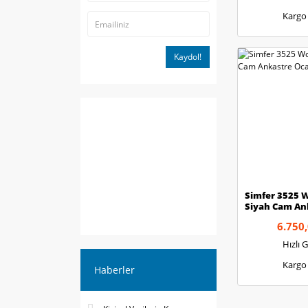
Kargo
Kaydol!
Simfer 3525 
Siyah Cam An
6.750,
Hızlı 
Kargo
Haberler