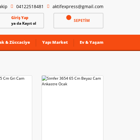
akip
04122518481
aktifexpress@gmail.com
Giriş Yap
SEPETİM
ya da Kayıt ol
ak & Züccaciye
Yapı Market
Ev & Yaşam