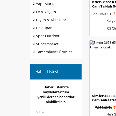
BOCD K 6510 
Yapı Market
Cam Tablalı O
Ev & Yaşam
2
27.975,00 TL
Giyim & Aksesuar
Kargo
Havlupan
%3 Ch
Spor Outdoor
Süpermarket
Tamamlayıcı Ürünler
Haber Listesi
Haber listemize
kaydolarak tüm
Simfer 3653 6
yeniliklerden haberdar
Cam Ankastr
olabilirsiniz.
7
7.950,00 TL
Hızlı 