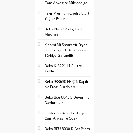
Cam Ankastre Mikrodalga
Fakir Premium Chefry 8.5 lt
Yağsız Fritöz
Beko Bkk 2175 Tg Tost
Makinesi
Xiaomi Mi Smart Air Fryer
3.5 lt Yağsız Fritöz(Xiaomi
Türkiye Garantili)
Beko Kl 8221 I 1.2 Litre
Kettle
Beko 983630 EB Çift Kapılı
No Frost Buzdolabı
Beko Bde 6045 S Duvar Tipi
Davlumbaz
Simfer 3654 65 Cm Beyaz
Cam Ankastre Ocak
Beko BEU 8030 D ActiPress