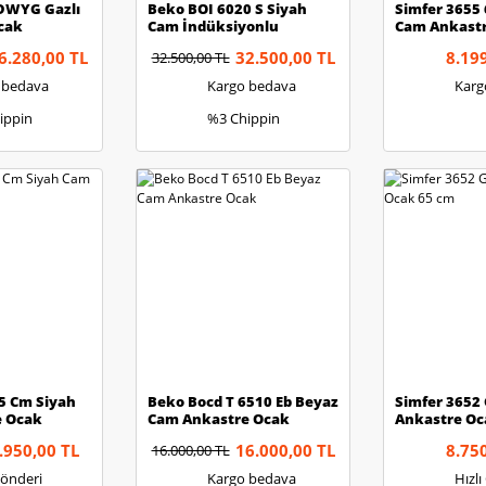
DWYG Gazlı
Beko BOI 6020 S Siyah
Simfer 3655 
cak
Cam İndüksiyonlu
Cam Ankast
Ankastre Ocak
6.280,00 TL
32.500,00 TL
8.19
32.500,00 TL
 bedava
Kargo bedava
Karg
ippin
%3 Chippin
5 Cm Siyah
Beko Bocd T 6510 Eb Beyaz
Simfer 3652
e Ocak
Cam Ankastre Ocak
Ankastre Oc
.950,00 TL
16.000,00 TL
8.75
16.000,00 TL
Gönderi
Kargo bedava
Hızl