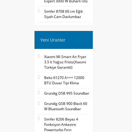
Expert 3000 W Buharlı Ütü
Simfer 8708 60 cm Eğik
Siyah Cam Davlumbaz
Yeni Ürünler
Xiaomi Mi Smart Air Fryer
3.5 lt Yağsız Fritöz(Xiaomi
Türkiye Garantili)
Beko 61270 A+++ 12000
BTU Duvar Tipi Klima
Grundig DSB 995 Soundbar
Grundig GSB 900 Black 60
W Bluetooth Soundbar
Simfer 8206 Beyaz 4
Fonksiyon Ankastre
Powerturbo Fırın