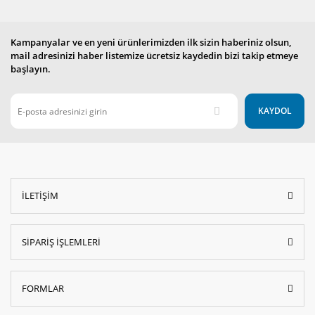
Kampanyalar ve en yeni ürünlerimizden ilk sizin haberiniz olsun,
mail adresinizi haber listemize ücretsiz kaydedin bizi takip etmeye
başlayın.
KAYDOL
İLETİŞİM
SİPARİŞ İŞLEMLERİ
FORMLAR