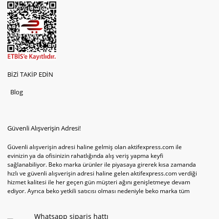
BİZİ TAKİP EDİN
Blog
Güvenli Alışverişin Adresi!
Güvenli alışverişin adresi haline gelmiş olan aktifexpress.com ile
evinizin ya da ofisinizin rahatlığında alış veriş yapma keyfi
sağlanabiliyor. Beko marka ürünler ile piyasaya girerek kısa zamanda
hızlı ve güvenli alışverişin adresi haline gelen aktifexpress.com verdiği
hizmet kalitesi ile her geçen gün müşteri ağını genişletmeye devam
ediyor. Ayrıca beko yetkili satıcısı olması nedeniyle beko marka tüm
televizyonve bulaşık makinesi tercihlerini de site içinde kullanıcıların
hizmetine sunabiliyor. Sitenin satış yetkisine sahip olduğu tek ürün
Whatsapp sipariş hattı
televizyon ya da bulaşık makinesi değil aynı zamanda çamaşır makinesi