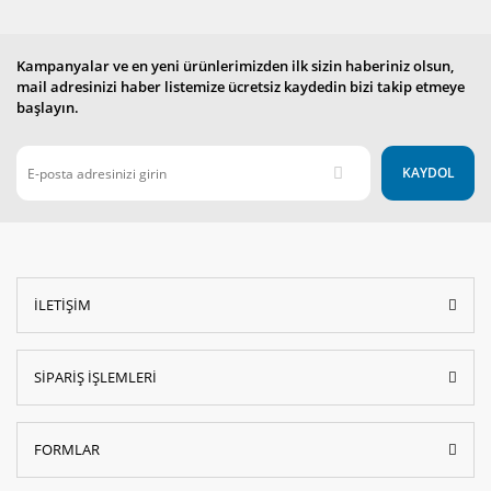
Kampanyalar ve en yeni ürünlerimizden ilk sizin haberiniz olsun,
mail adresinizi haber listemize ücretsiz kaydedin bizi takip etmeye
başlayın.
KAYDOL
İLETİŞİM
SİPARİŞ İŞLEMLERİ
FORMLAR