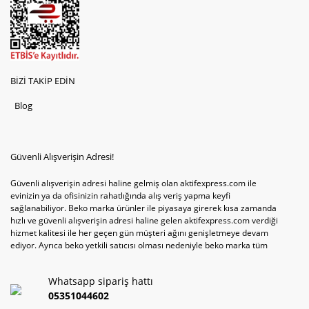
BİZİ TAKİP EDİN
Blog
Güvenli Alışverişin Adresi!
Güvenli alışverişin adresi haline gelmiş olan aktifexpress.com ile
evinizin ya da ofisinizin rahatlığında alış veriş yapma keyfi
sağlanabiliyor. Beko marka ürünler ile piyasaya girerek kısa zamanda
hızlı ve güvenli alışverişin adresi haline gelen aktifexpress.com verdiği
hizmet kalitesi ile her geçen gün müşteri ağını genişletmeye devam
ediyor. Ayrıca beko yetkili satıcısı olması nedeniyle beko marka tüm
televizyonve bulaşık makinesi tercihlerini de site içinde kullanıcıların
hizmetine sunabiliyor. Sitenin satış yetkisine sahip olduğu tek ürün
Whatsapp sipariş hattı
televizyon ya da bulaşık makinesi değil aynı zamanda çamaşır makinesi
ve kurutma makinesi tercihlerini de hızlı ve güvenli alışveriş ile
05351044602
sağlamak mümkün olabiliyor.