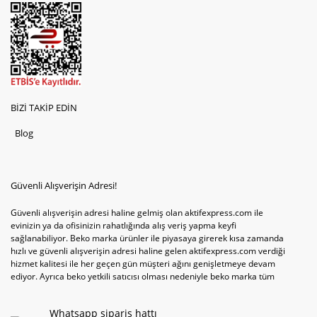
BİZİ TAKİP EDİN
Blog
Güvenli Alışverişin Adresi!
Güvenli alışverişin adresi haline gelmiş olan aktifexpress.com ile
evinizin ya da ofisinizin rahatlığında alış veriş yapma keyfi
sağlanabiliyor. Beko marka ürünler ile piyasaya girerek kısa zamanda
hızlı ve güvenli alışverişin adresi haline gelen aktifexpress.com verdiği
hizmet kalitesi ile her geçen gün müşteri ağını genişletmeye devam
ediyor. Ayrıca beko yetkili satıcısı olması nedeniyle beko marka tüm
televizyonve bulaşık makinesi tercihlerini de site içinde kullanıcıların
hizmetine sunabiliyor. Sitenin satış yetkisine sahip olduğu tek ürün
Whatsapp sipariş hattı
televizyon ya da bulaşık makinesi değil aynı zamanda çamaşır makinesi