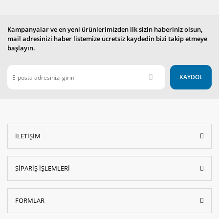
Kampanyalar ve en yeni ürünlerimizden ilk sizin haberiniz olsun,
mail adresinizi haber listemize ücretsiz kaydedin bizi takip etmeye
başlayın.
KAYDOL
İLETİŞİM
SİPARİŞ İŞLEMLERİ
FORMLAR