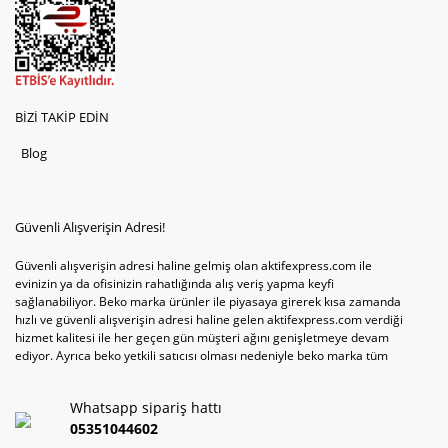
BİZİ TAKİP EDİN
Blog
Güvenli Alışverişin Adresi!
Güvenli alışverişin adresi haline gelmiş olan aktifexpress.com ile
evinizin ya da ofisinizin rahatlığında alış veriş yapma keyfi
sağlanabiliyor. Beko marka ürünler ile piyasaya girerek kısa zamanda
hızlı ve güvenli alışverişin adresi haline gelen aktifexpress.com verdiği
hizmet kalitesi ile her geçen gün müşteri ağını genişletmeye devam
ediyor. Ayrıca beko yetkili satıcısı olması nedeniyle beko marka tüm
televizyonve bulaşık makinesi tercihlerini de site içinde kullanıcıların
hizmetine sunabiliyor. Sitenin satış yetkisine sahip olduğu tek ürün
Whatsapp sipariş hattı
televizyon ya da bulaşık makinesi değil aynı zamanda çamaşır makinesi
ve kurutma makinesi tercihlerini de hızlı ve güvenli alışveriş ile
05351044602
sağlamak mümkün olabiliyor.