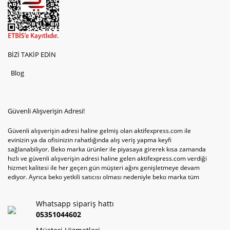
BİZİ TAKİP EDİN
Blog
Güvenli Alışverişin Adresi!
Güvenli alışverişin adresi haline gelmiş olan aktifexpress.com ile
evinizin ya da ofisinizin rahatlığında alış veriş yapma keyfi
sağlanabiliyor. Beko marka ürünler ile piyasaya girerek kısa zamanda
hızlı ve güvenli alışverişin adresi haline gelen aktifexpress.com verdiği
hizmet kalitesi ile her geçen gün müşteri ağını genişletmeye devam
ediyor. Ayrıca beko yetkili satıcısı olması nedeniyle beko marka tüm
televizyonve bulaşık makinesi tercihlerini de site içinde kullanıcıların
hizmetine sunabiliyor. Sitenin satış yetkisine sahip olduğu tek ürün
Whatsapp sipariş hattı
televizyon ya da bulaşık makinesi değil aynı zamanda çamaşır makinesi
ve kurutma makinesi tercihlerini de hızlı ve güvenli alışveriş ile
05351044602
sağlamak mümkün olabiliyor.