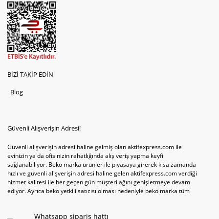
BİZİ TAKİP EDİN
Blog
Güvenli Alışverişin Adresi!
Güvenli alışverişin adresi haline gelmiş olan aktifexpress.com ile
evinizin ya da ofisinizin rahatlığında alış veriş yapma keyfi
sağlanabiliyor. Beko marka ürünler ile piyasaya girerek kısa zamanda
hızlı ve güvenli alışverişin adresi haline gelen aktifexpress.com verdiği
hizmet kalitesi ile her geçen gün müşteri ağını genişletmeye devam
ediyor. Ayrıca beko yetkili satıcısı olması nedeniyle beko marka tüm
televizyonve bulaşık makinesi tercihlerini de site içinde kullanıcıların
hizmetine sunabiliyor. Sitenin satış yetkisine sahip olduğu tek ürün
Whatsapp sipariş hattı
televizyon ya da bulaşık makinesi değil aynı zamanda çamaşır makinesi