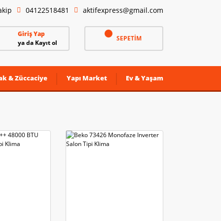
akip
04122518481
aktifexpress@gmail.com
Giriş Yap
SEPETİM
ya da Kayıt ol
ak & Züccaciye
Yapı Market
Ev & Yaşam