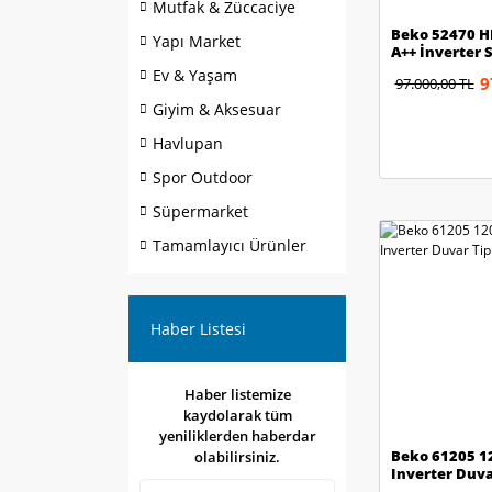
Mutfak & Züccaciye
Beko 52470 H
Yapı Market
A++ İnverter S
Ev & Yaşam
9
97.000,00 TL
Giyim & Aksesuar
Havlupan
Spor Outdoor
Süpermarket
Tamamlayıcı Ürünler
Haber Listesi
Haber listemize
kaydolarak tüm
yeniliklerden haberdar
Beko 61205 1
olabilirsiniz.
Inverter Duva