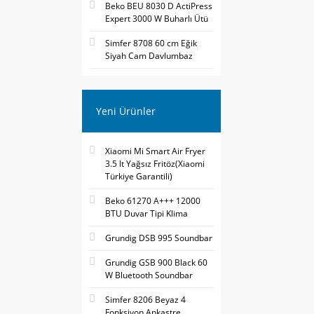
Beko BEU 8030 D ActiPress
Expert 3000 W Buharlı Ütü
Simfer 8708 60 cm Eğik
Siyah Cam Davlumbaz
Yeni Ürünler
Xiaomi Mi Smart Air Fryer
3.5 lt Yağsız Fritöz(Xiaomi
Türkiye Garantili)
Beko 61270 A+++ 12000
BTU Duvar Tipi Klima
Grundig DSB 995 Soundbar
Grundig GSB 900 Black 60
W Bluetooth Soundbar
Simfer 8206 Beyaz 4
Fonksiyon Ankastre