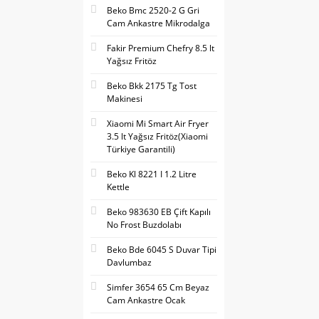
Beko Bmc 2520-2 G Gri
Cam Ankastre Mikrodalga
Fakir Premium Chefry 8.5 lt
Yağsız Fritöz
Beko Bkk 2175 Tg Tost
Makinesi
Xiaomi Mi Smart Air Fryer
3.5 lt Yağsız Fritöz(Xiaomi
Türkiye Garantili)
Beko Kl 8221 I 1.2 Litre
Kettle
Beko 983630 EB Çift Kapılı
No Frost Buzdolabı
Beko Bde 6045 S Duvar Tipi
Davlumbaz
Simfer 3654 65 Cm Beyaz
Cam Ankastre Ocak