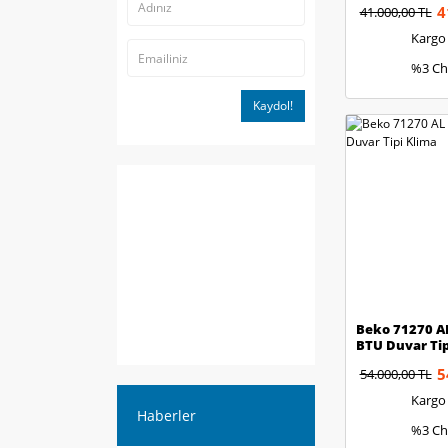
4
41.000,00 TL
Kargo
%3 Ch
Kaydol!
Beko 71270 A
BTU Duvar Tip
5
54.000,00 TL
Kargo
Haberler
%3 Ch