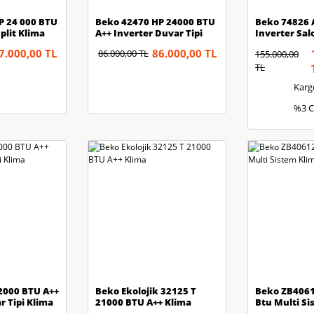
P 24 000 BTU
Beko 42470 HP 24000 BTU
Beko 74826 
plit Klima
A++ Inverter Duvar Tipi
Inverter Sal
Klima
7.000,00 TL
86.000,00 TL
86.000,00 TL
155.000,00
TL
Karg
%3 C
2000 BTU A++
Beko Ekolojik 32125 T
Beko ZB406
r Tipi Klima
21000 BTU A++ Klima
Btu Multi Si
Ünite