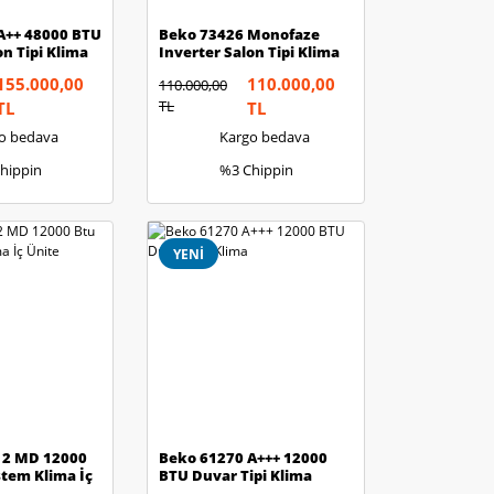
A++ 48000 BTU
Beko 73426 Monofaze
on Tipi Klima
Inverter Salon Tipi Klima
155.000,00
110.000,00
110.000,00
TL
TL
TL
o bedava
Kargo bedava
hippin
%3 Chippin
YENİ
12 MD 12000
Beko 61270 A+++ 12000
stem Klima İç
BTU Duvar Tipi Klima