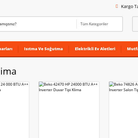
Kargo T
arları
Isıtma Ve Soğutma
Elektrikli Ev Aletleri
Mutf
lima