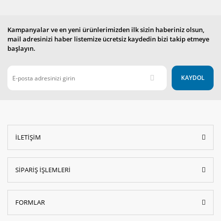
Kampanyalar ve en yeni ürünlerimizden ilk sizin haberiniz olsun,
mail adresinizi haber listemize ücretsiz kaydedin bizi takip etmeye
başlayın.
KAYDOL
İLETİŞİM
SİPARİŞ İŞLEMLERİ
FORMLAR