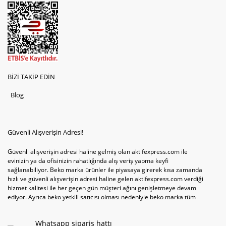
BİZİ TAKİP EDİN
Blog
Güvenli Alışverişin Adresi!
Güvenli alışverişin adresi haline gelmiş olan aktifexpress.com ile
evinizin ya da ofisinizin rahatlığında alış veriş yapma keyfi
sağlanabiliyor. Beko marka ürünler ile piyasaya girerek kısa zamanda
hızlı ve güvenli alışverişin adresi haline gelen aktifexpress.com verdiği
hizmet kalitesi ile her geçen gün müşteri ağını genişletmeye devam
ediyor. Ayrıca beko yetkili satıcısı olması nedeniyle beko marka tüm
televizyonve bulaşık makinesi tercihlerini de site içinde kullanıcıların
hizmetine sunabiliyor. Sitenin satış yetkisine sahip olduğu tek ürün
Whatsapp sipariş hattı
televizyon ya da bulaşık makinesi değil aynı zamanda çamaşır makinesi