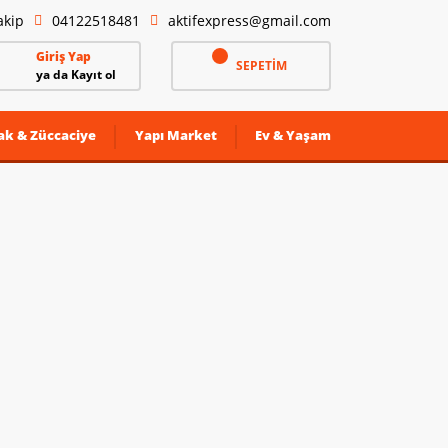
akip
04122518481
aktifexpress@gmail.com
Giriş Yap
SEPETİM
ya da Kayıt ol
ak & Züccaciye
Yapı Market
Ev & Yaşam