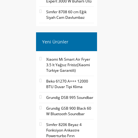
Expert 3000 W Buharlı Ütü
Simfer 8708 60 cm Eğik
Siyah Cam Davlumbaz
Yeni Ürünler
Xiaomi Mi Smart Air Fryer
3.5 lt Yağsız Fritöz(Xiaomi
Türkiye Garantili)
Beko 61270 A+++ 12000
BTU Duvar Tipi Klima
Grundig DSB 995 Soundbar
Grundig GSB 900 Black 60
W Bluetooth Soundbar
Simfer 8206 Beyaz 4
Fonksiyon Ankastre
Powerturbo Fırın