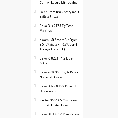
Cam Ankastre Mikrodalga
Fakir Premium Chefry 8.5 lt
Yağsız Fritöz
Beko Bkk 2175 Tg Tost
Makinesi
Xiaomi Mi Smart Air Fryer
3.5 lt Yağsız Fritöz(Xiaomi
Türkiye Garantili)
Beko Kl 8221 I 1.2 Litre
Kettle
Beko 983630 EB Çift Kapılı
No Frost Buzdolabı
Beko Bde 6045 S Duvar Tipi
Davlumbaz
Simfer 3654 65 Cm Beyaz
Cam Ankastre Ocak
Beko BEU 8030 D ActiPress