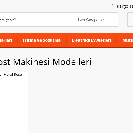
Kargo T
arları
Isıtma Ve Soğutma
Elektrikli Ev Aletleri
Mutf
st Makinesi Modelleri