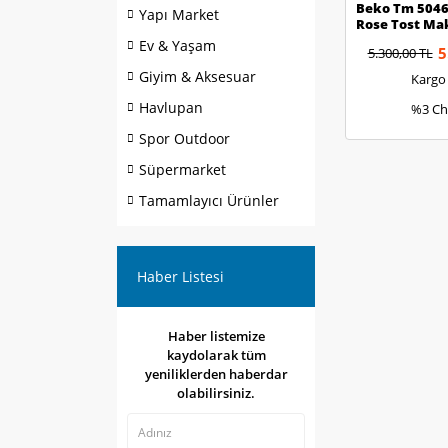
Beko Tm 5046 
Yapı Market
Rose Tost Ma
Ev & Yaşam
5
5.300,00 TL
Giyim & Aksesuar
Kargo
Havlupan
%3 Ch
Spor Outdoor
Süpermarket
Tamamlayıcı Ürünler
Haber Listesi
Haber listemize
kaydolarak tüm
yeniliklerden haberdar
olabilirsiniz.