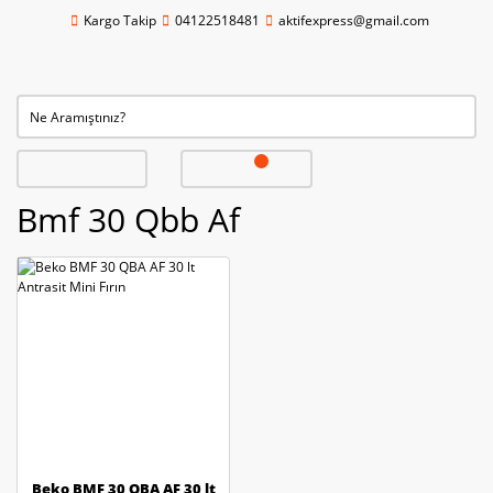
Kargo Takip
04122518481
aktifexpress@gmail.com
Bmf 30 Qbb Af
Beko BMF 30 QBA AF 30 lt