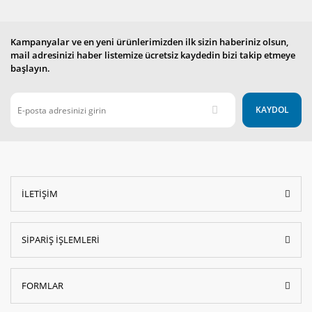
Kampanyalar ve en yeni ürünlerimizden ilk sizin haberiniz olsun,
mail adresinizi haber listemize ücretsiz kaydedin bizi takip etmeye
başlayın.
KAYDOL
İLETİŞİM
SİPARİŞ İŞLEMLERİ
FORMLAR