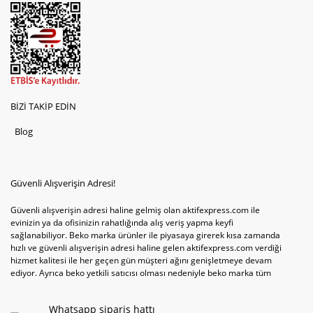
BİZİ TAKİP EDİN
Blog
Güvenli Alışverişin Adresi!
Güvenli alışverişin adresi haline gelmiş olan aktifexpress.com ile
evinizin ya da ofisinizin rahatlığında alış veriş yapma keyfi
sağlanabiliyor. Beko marka ürünler ile piyasaya girerek kısa zamanda
hızlı ve güvenli alışverişin adresi haline gelen aktifexpress.com verdiği
hizmet kalitesi ile her geçen gün müşteri ağını genişletmeye devam
ediyor. Ayrıca beko yetkili satıcısı olması nedeniyle beko marka tüm
televizyonve bulaşık makinesi tercihlerini de site içinde kullanıcıların
hizmetine sunabiliyor. Sitenin satış yetkisine sahip olduğu tek ürün
Whatsapp sipariş hattı
televizyon ya da bulaşık makinesi değil aynı zamanda çamaşır makinesi