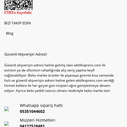
BİZİ TAKİP EDİN
Blog
Güvenli Alışverişin Adresi!
Güvenli alışverişin adresi haline gelmiş olan aktifexpress.com ile
evinizin ya da ofisinizin rahatlığında alış veriş yapma keyfi
sağlanabiliyor. Beko marka ürünler ile piyasaya girerek kısa zamanda
hızlı ve güvenli alışverişin adresi haline gelen aktifexpress.com verdiği
hizmet kalitesi ile her geçen gün müşteri ağını genişletmeye devam
ediyor. Ayrıca beko yetkili satıcısı olması nedeniyle beko marka tüm
televizyonve bulaşık makinesi tercihlerini de site içinde kullanıcıların
hizmetine sunabiliyor. Sitenin satış yetkisine sahip olduğu tek ürün
Whatsapp sipariş hattı
televizyon ya da bulaşık makinesi değil aynı zamanda çamaşır makinesi
ve kurutma makinesi tercihlerini de hızlı ve güvenli alışveriş ile
05351044602
sağlamak mümkün olabiliyor.
Müşteri Hizmetleri
04122518481
Sitemizin satışa sunduğu bir başka ürün ise akıllı telefon tercihleri. Son