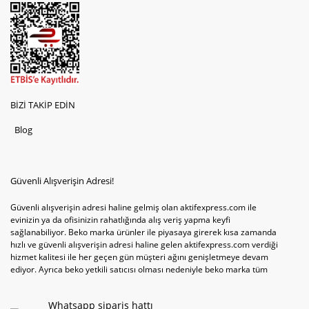
BİZİ TAKİP EDİN
Blog
Güvenli Alışverişin Adresi!
Güvenli alışverişin adresi haline gelmiş olan aktifexpress.com ile
evinizin ya da ofisinizin rahatlığında alış veriş yapma keyfi
sağlanabiliyor. Beko marka ürünler ile piyasaya girerek kısa zamanda
hızlı ve güvenli alışverişin adresi haline gelen aktifexpress.com verdiği
hizmet kalitesi ile her geçen gün müşteri ağını genişletmeye devam
ediyor. Ayrıca beko yetkili satıcısı olması nedeniyle beko marka tüm
televizyonve bulaşık makinesi tercihlerini de site içinde kullanıcıların
hizmetine sunabiliyor. Sitenin satış yetkisine sahip olduğu tek ürün
Whatsapp sipariş hattı
televizyon ya da bulaşık makinesi değil aynı zamanda çamaşır makinesi