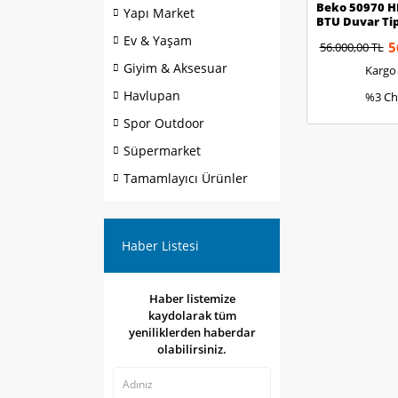
Beko 50970 H
Yapı Market
BTU Duvar Tip
Ev & Yaşam
5
56.000,00 TL
Giyim & Aksesuar
Kargo
Havlupan
%3 Ch
Spor Outdoor
Süpermarket
Tamamlayıcı Ürünler
Haber Listesi
Haber listemize
kaydolarak tüm
yeniliklerden haberdar
olabilirsiniz.