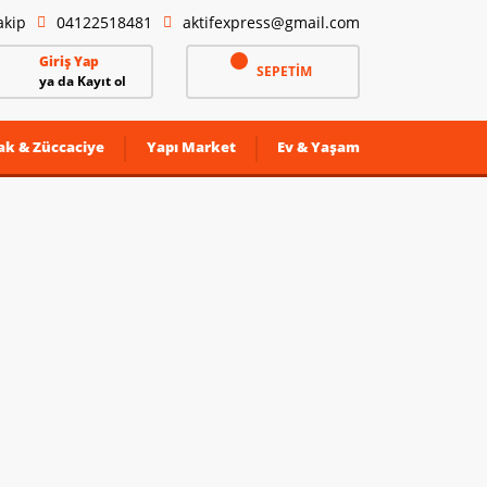
akip
04122518481
aktifexpress@gmail.com
Giriş Yap
SEPETİM
ya da Kayıt ol
ak & Züccaciye
Yapı Market
Ev & Yaşam