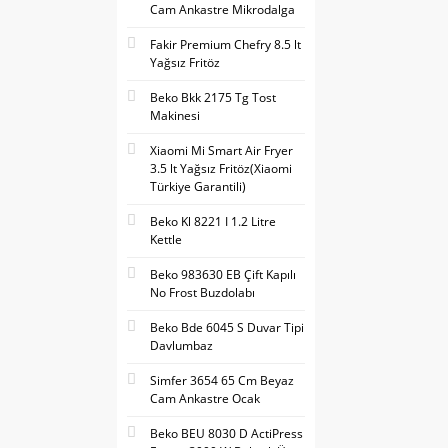
Cam Ankastre Mikrodalga
Fakir Premium Chefry 8.5 lt
Yağsız Fritöz
Beko Bkk 2175 Tg Tost
Makinesi
Xiaomi Mi Smart Air Fryer
3.5 lt Yağsız Fritöz(Xiaomi
Türkiye Garantili)
Beko Kl 8221 I 1.2 Litre
Kettle
Beko 983630 EB Çift Kapılı
No Frost Buzdolabı
Beko Bde 6045 S Duvar Tipi
Davlumbaz
Simfer 3654 65 Cm Beyaz
Cam Ankastre Ocak
Beko BEU 8030 D ActiPress