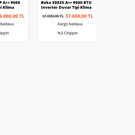
P A++ 9000
Beko 30925 A++ 9000 BTU
i Klima
Inverter Duvar Tipi Klima
6.000,00 TL
37.000,00 TL
37.000,00 TL
 bedava
Kargo bedava
ippin
%3 Chippin