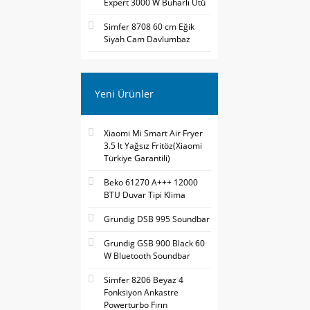
Expert 3000 W Buharlı Ütü
Simfer 8708 60 cm Eğik
Siyah Cam Davlumbaz
Yeni Ürünler
Xiaomi Mi Smart Air Fryer
3.5 lt Yağsız Fritöz(Xiaomi
Türkiye Garantili)
Beko 61270 A+++ 12000
BTU Duvar Tipi Klima
Grundig DSB 995 Soundbar
Grundig GSB 900 Black 60
W Bluetooth Soundbar
Simfer 8206 Beyaz 4
Fonksiyon Ankastre
Powerturbo Fırın