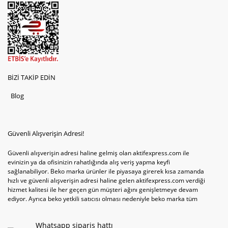
BİZİ TAKİP EDİN
Blog
Güvenli Alışverişin Adresi!
Güvenli alışverişin adresi haline gelmiş olan aktifexpress.com ile
evinizin ya da ofisinizin rahatlığında alış veriş yapma keyfi
sağlanabiliyor. Beko marka ürünler ile piyasaya girerek kısa zamanda
hızlı ve güvenli alışverişin adresi haline gelen aktifexpress.com verdiği
hizmet kalitesi ile her geçen gün müşteri ağını genişletmeye devam
ediyor. Ayrıca beko yetkili satıcısı olması nedeniyle beko marka tüm
televizyonve bulaşık makinesi tercihlerini de site içinde kullanıcıların
hizmetine sunabiliyor. Sitenin satış yetkisine sahip olduğu tek ürün
Whatsapp sipariş hattı
televizyon ya da bulaşık makinesi değil aynı zamanda çamaşır makinesi