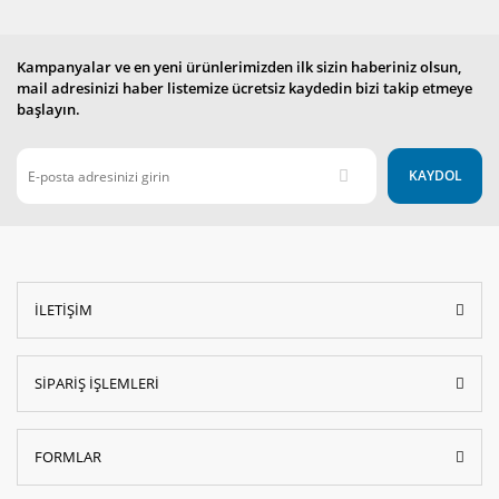
Kampanyalar ve en yeni ürünlerimizden ilk sizin haberiniz olsun,
mail adresinizi haber listemize ücretsiz kaydedin bizi takip etmeye
başlayın.
KAYDOL
İLETİŞİM
SİPARİŞ İŞLEMLERİ
FORMLAR