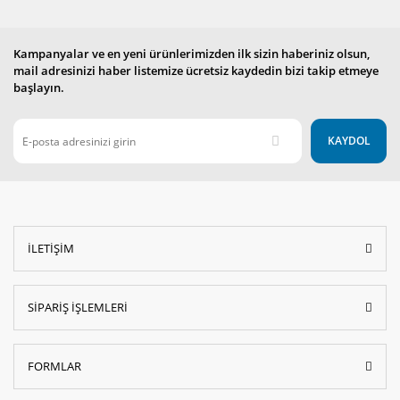
Kampanyalar ve en yeni ürünlerimizden ilk sizin haberiniz olsun,
mail adresinizi haber listemize ücretsiz kaydedin bizi takip etmeye
başlayın.
KAYDOL
İLETİŞİM
SİPARİŞ İŞLEMLERİ
FORMLAR