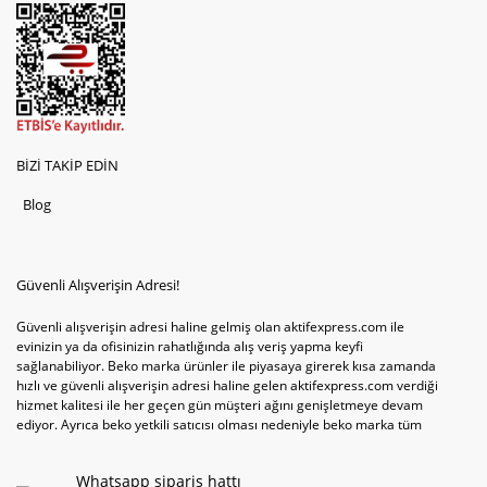
BİZİ TAKİP EDİN
Blog
Güvenli Alışverişin Adresi!
Güvenli alışverişin adresi haline gelmiş olan aktifexpress.com ile
evinizin ya da ofisinizin rahatlığında alış veriş yapma keyfi
sağlanabiliyor. Beko marka ürünler ile piyasaya girerek kısa zamanda
hızlı ve güvenli alışverişin adresi haline gelen aktifexpress.com verdiği
hizmet kalitesi ile her geçen gün müşteri ağını genişletmeye devam
ediyor. Ayrıca beko yetkili satıcısı olması nedeniyle beko marka tüm
televizyonve bulaşık makinesi tercihlerini de site içinde kullanıcıların
hizmetine sunabiliyor. Sitenin satış yetkisine sahip olduğu tek ürün
Whatsapp sipariş hattı
televizyon ya da bulaşık makinesi değil aynı zamanda çamaşır makinesi