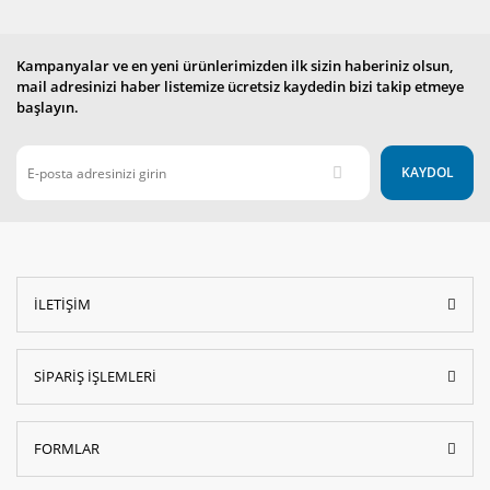
Kampanyalar ve en yeni ürünlerimizden ilk sizin haberiniz olsun,
mail adresinizi haber listemize ücretsiz kaydedin bizi takip etmeye
başlayın.
KAYDOL
İLETİŞİM
SİPARİŞ İŞLEMLERİ
FORMLAR