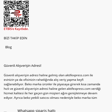
BİZİ TAKİP EDİN
Blog
Güvenli Alışverişin Adresi!
Güvenli alışverişin adresi haline gelmiş olan aktifexpress.com ile
evinizin ya da ofisinizin rahatlığında alış veriş yapma keyfi
sağlanabiliyor. Beko marka ürünler ile piyasaya girerek kısa zamanda
hızlı ve güvenli alışverişin adresi haline gelen aktifexpress.com verdiği
hizmet kalitesi ile her geçen gün müşteri ağını genişletmeye devam
ediyor. Ayrıca beko yetkili satıcısı olması nedeniyle beko marka tüm
televizyonve bulaşık makinesi tercihlerini de site içinde kullanıcıların
hizmetine sunabiliyor. Sitenin satış yetkisine sahip olduğu tek ürün
Whatsapp sipariş hattı
televizyon ya da bulaşık makinesi değil aynı zamanda çamaşır makinesi