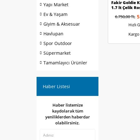
Fakir Goldie 
Yapı Market
1.7 lt Çelik Ro
Ev & Yaşam
5
6.750,00 TL
Giyim & Aksesuar
Hızlı 
Havlupan
Kargo
Spor Outdoor
Süpermarket
Tamamlayıcı Ürünler
Haber Listesi
Haber listemize
kaydolarak tüm
yeniliklerden haberdar
olabilirsiniz.