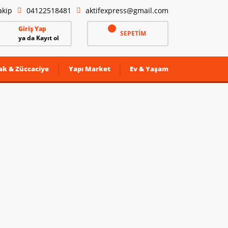
akip
04122518481
aktifexpress@gmail.com
Giriş Yap
SEPETİM
ya da Kayıt ol
ak & Züccaciye
Yapı Market
Ev & Yaşam