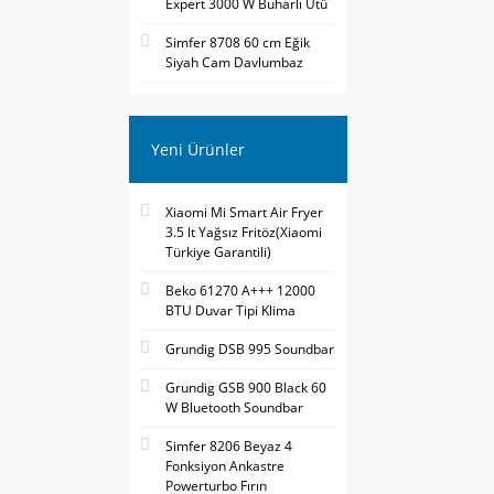
Expert 3000 W Buharlı Ütü
Simfer 8708 60 cm Eğik
Siyah Cam Davlumbaz
Yeni Ürünler
Xiaomi Mi Smart Air Fryer
3.5 lt Yağsız Fritöz(Xiaomi
Türkiye Garantili)
Beko 61270 A+++ 12000
BTU Duvar Tipi Klima
Grundig DSB 995 Soundbar
Grundig GSB 900 Black 60
W Bluetooth Soundbar
Simfer 8206 Beyaz 4
Fonksiyon Ankastre
Powerturbo Fırın