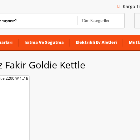
Kargo T
arları
Isıtma Ve Soğutma
Elektrikli Ev Aletleri
Mutf
 Fakir Goldie Kettle