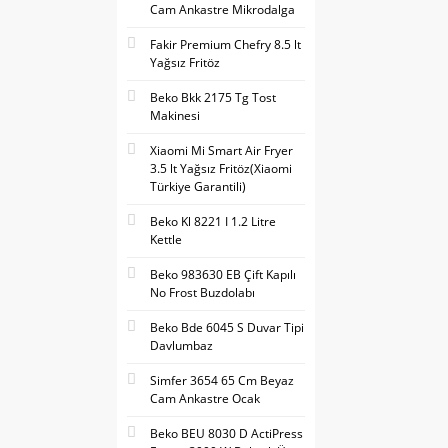
Cam Ankastre Mikrodalga
Fakir Premium Chefry 8.5 lt
Yağsız Fritöz
Beko Bkk 2175 Tg Tost
Makinesi
Xiaomi Mi Smart Air Fryer
3.5 lt Yağsız Fritöz(Xiaomi
Türkiye Garantili)
Beko Kl 8221 I 1.2 Litre
Kettle
Beko 983630 EB Çift Kapılı
No Frost Buzdolabı
Beko Bde 6045 S Duvar Tipi
Davlumbaz
Simfer 3654 65 Cm Beyaz
Cam Ankastre Ocak
Beko BEU 8030 D ActiPress