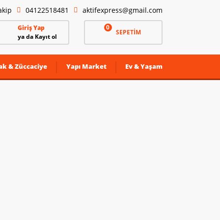
akip
04122518481
aktifexpress@gmail.com
0
Giriş Yap
SEPETİM
ya da Kayıt ol
ak & Züccaciye
Yapı Market
Ev & Yaşam