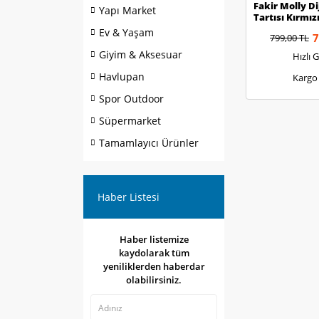
Fakir Molly Di
Yapı Market
Tartısı Kırmız
Ev & Yaşam
7
799,00 TL
Giyim & Aksesuar
Hızlı 
Havlupan
Kargo
Spor Outdoor
Süpermarket
Tamamlayıcı Ürünler
Haber Listesi
Haber listemize
kaydolarak tüm
yeniliklerden haberdar
olabilirsiniz.