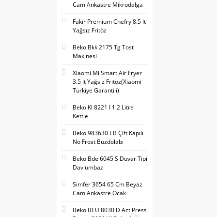
Cam Ankastre Mikrodalga
Fakir Premium Chefry 8.5 lt
Yağsız Fritöz
Beko Bkk 2175 Tg Tost
Makinesi
Xiaomi Mi Smart Air Fryer
3.5 lt Yağsız Fritöz(Xiaomi
Türkiye Garantili)
Beko Kl 8221 I 1.2 Litre
Kettle
Beko 983630 EB Çift Kapılı
No Frost Buzdolabı
Beko Bde 6045 S Duvar Tipi
Davlumbaz
Simfer 3654 65 Cm Beyaz
Cam Ankastre Ocak
Beko BEU 8030 D ActiPress