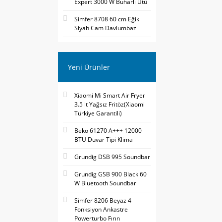
Expert 3000 W Buharlı Ütü
Simfer 8708 60 cm Eğik
Siyah Cam Davlumbaz
Yeni Ürünler
Xiaomi Mi Smart Air Fryer
3.5 lt Yağsız Fritöz(Xiaomi
Türkiye Garantili)
Beko 61270 A+++ 12000
BTU Duvar Tipi Klima
Grundig DSB 995 Soundbar
Grundig GSB 900 Black 60
W Bluetooth Soundbar
Simfer 8206 Beyaz 4
Fonksiyon Ankastre
Powerturbo Fırın