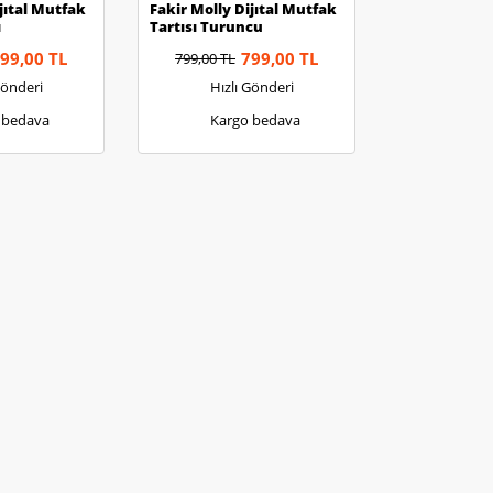
jıtal Mutfak
Fakir Molly Dijıtal Mutfak
ı
Tartısı Turuncu
99,00 TL
799,00 TL
799,00 TL
Gönderi
Hızlı Gönderi
 bedava
Kargo bedava