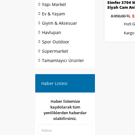
Simfer 3704 
Yapı Market
Siyah Cam An
Ev & Yaşam
8
8.950,00 TL
Giyim & Aksesuar
Hızlı 
Havlupan
Kargo
Spor Outdoor
Süpermarket
Tamamlayıcı Ürünler
Haber Listesi
Haber listemize
kaydolarak tüm
yeniliklerden haberdar
olabilirsiniz.