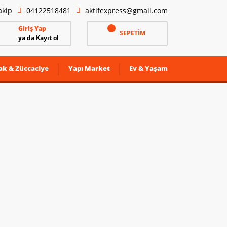
akip
04122518481
aktifexpress@gmail.com
Giriş Yap
SEPETİM
ya da Kayıt ol
ak & Züccaciye
Yapı Market
Ev & Yaşam