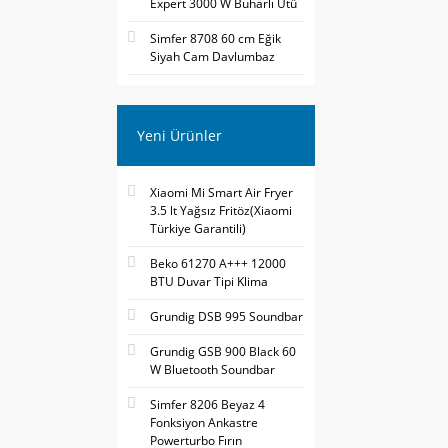
Expert 3000 W Buharlı Ütü
Simfer 8708 60 cm Eğik
Siyah Cam Davlumbaz
Yeni Ürünler
Xiaomi Mi Smart Air Fryer
3.5 lt Yağsız Fritöz(Xiaomi
Türkiye Garantili)
Beko 61270 A+++ 12000
BTU Duvar Tipi Klima
Grundig DSB 995 Soundbar
Grundig GSB 900 Black 60
W Bluetooth Soundbar
Simfer 8206 Beyaz 4
Fonksiyon Ankastre
Powerturbo Fırın