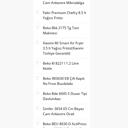
Cam Ankastre Mikrodalga
Fakir Premium Chefry 8.5 lt
Yağsız Fritöz
Beko Bkk 2175 Tg Tost
Makinesi
Xiaomi Mi Smart Air Fryer
3.5 lt Yağsız Fritöz(Xiaomi
Türkiye Garantili)
Beko Kl 8221 I 1.2 Litre
Kettle
Beko 983630 EB Çift Kapılı
No Frost Buzdolabı
Beko Bde 6045 S Duvar Tipi
Davlumbaz
Simfer 3654 65 Cm Beyaz
Cam Ankastre Ocak
Beko BEU 8030 D ActiPress