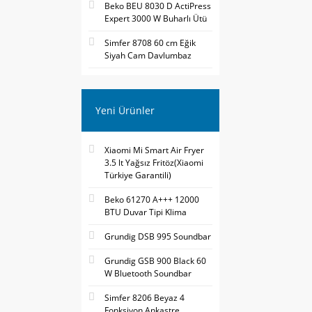
Beko BEU 8030 D ActiPress
Expert 3000 W Buharlı Ütü
Simfer 8708 60 cm Eğik
Siyah Cam Davlumbaz
Yeni Ürünler
Xiaomi Mi Smart Air Fryer
3.5 lt Yağsız Fritöz(Xiaomi
Türkiye Garantili)
Beko 61270 A+++ 12000
BTU Duvar Tipi Klima
Grundig DSB 995 Soundbar
Grundig GSB 900 Black 60
W Bluetooth Soundbar
Simfer 8206 Beyaz 4
Fonksiyon Ankastre