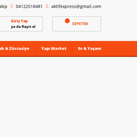
akip
04122518481
aktifexpress@gmail.com
Giriş Yap
SEPETİM
ya da Kayıt ol
ak & Züccaciye
Yapı Market
Ev & Yaşam