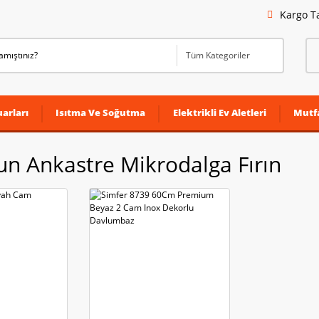
Kargo T
arları
Isıtma Ve Soğutma
Elektrikli Ev Aletleri
Mutf
n Ankastre Mikrodalga Fırın