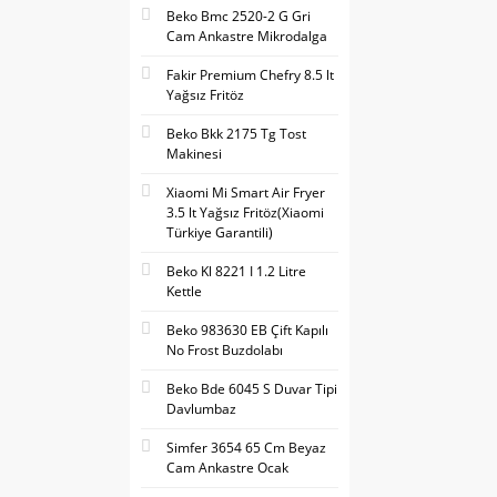
Beko Bmc 2520-2 G Gri
Cam Ankastre Mikrodalga
Fakir Premium Chefry 8.5 lt
Yağsız Fritöz
Beko Bkk 2175 Tg Tost
Makinesi
Xiaomi Mi Smart Air Fryer
3.5 lt Yağsız Fritöz(Xiaomi
Türkiye Garantili)
Beko Kl 8221 I 1.2 Litre
Kettle
Beko 983630 EB Çift Kapılı
No Frost Buzdolabı
Beko Bde 6045 S Duvar Tipi
Davlumbaz
Simfer 3654 65 Cm Beyaz
Cam Ankastre Ocak