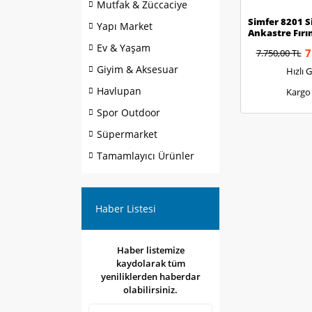
Mutfak & Züccaciye
Simfer 8201 
Yapı Market
Ankastre Fırı
Ev & Yaşam
7
7.750,00 TL
Giyim & Aksesuar
Hızlı 
Havlupan
Kargo
Spor Outdoor
Süpermarket
Tamamlayıcı Ürünler
Haber Listesi
Haber listemize
kaydolarak tüm
yeniliklerden haberdar
olabilirsiniz.