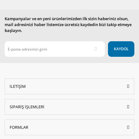
Kampanyalar ve en yeni ürünlerimizden ilk sizin haberiniz olsun,
mail adresinizi haber listemize ücretsiz kaydedin bizi takip etmeye
başlayın.
KAYDOL
İLETİŞİM
SİPARİŞ İŞLEMLERİ
FORMLAR