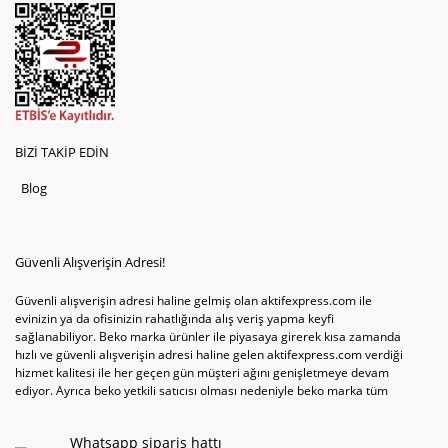
BİZİ TAKİP EDİN
Blog
Güvenli Alışverişin Adresi!
Güvenli alışverişin adresi haline gelmiş olan aktifexpress.com ile
evinizin ya da ofisinizin rahatlığında alış veriş yapma keyfi
sağlanabiliyor. Beko marka ürünler ile piyasaya girerek kısa zamanda
hızlı ve güvenli alışverişin adresi haline gelen aktifexpress.com verdiği
hizmet kalitesi ile her geçen gün müşteri ağını genişletmeye devam
ediyor. Ayrıca beko yetkili satıcısı olması nedeniyle beko marka tüm
televizyonve bulaşık makinesi tercihlerini de site içinde kullanıcıların
hizmetine sunabiliyor. Sitenin satış yetkisine sahip olduğu tek ürün
Whatsapp sipariş hattı
televizyon ya da bulaşık makinesi değil aynı zamanda çamaşır makinesi