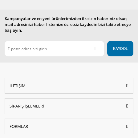
Kampanyalar ve en yeni ürünlerimizden ilk sizin haberiniz olsun,
mail adresinizi haber listemize ücretsiz kaydedin bizi takip etmeye
başlayın.
KAYDOL
İLETİŞİM
SİPARİŞ İŞLEMLERİ
FORMLAR