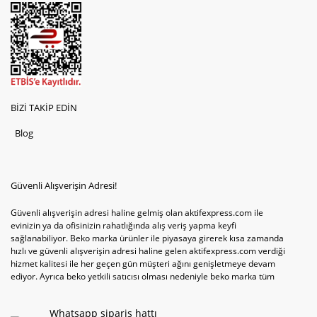
BİZİ TAKİP EDİN
Blog
Güvenli Alışverişin Adresi!
Güvenli alışverişin adresi haline gelmiş olan aktifexpress.com ile
evinizin ya da ofisinizin rahatlığında alış veriş yapma keyfi
sağlanabiliyor. Beko marka ürünler ile piyasaya girerek kısa zamanda
hızlı ve güvenli alışverişin adresi haline gelen aktifexpress.com verdiği
hizmet kalitesi ile her geçen gün müşteri ağını genişletmeye devam
ediyor. Ayrıca beko yetkili satıcısı olması nedeniyle beko marka tüm
televizyonve bulaşık makinesi tercihlerini de site içinde kullanıcıların
hizmetine sunabiliyor. Sitenin satış yetkisine sahip olduğu tek ürün
Whatsapp sipariş hattı
televizyon ya da bulaşık makinesi değil aynı zamanda çamaşır makinesi