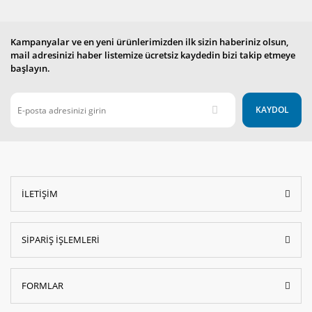
Kampanyalar ve en yeni ürünlerimizden ilk sizin haberiniz olsun,
mail adresinizi haber listemize ücretsiz kaydedin bizi takip etmeye
başlayın.
KAYDOL
İLETİŞİM
SİPARİŞ İŞLEMLERİ
FORMLAR