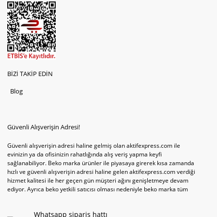
BİZİ TAKİP EDİN
Blog
Güvenli Alışverişin Adresi!
Güvenli alışverişin adresi haline gelmiş olan aktifexpress.com ile
evinizin ya da ofisinizin rahatlığında alış veriş yapma keyfi
sağlanabiliyor. Beko marka ürünler ile piyasaya girerek kısa zamanda
hızlı ve güvenli alışverişin adresi haline gelen aktifexpress.com verdiği
hizmet kalitesi ile her geçen gün müşteri ağını genişletmeye devam
ediyor. Ayrıca beko yetkili satıcısı olması nedeniyle beko marka tüm
televizyonve bulaşık makinesi tercihlerini de site içinde kullanıcıların
hizmetine sunabiliyor. Sitenin satış yetkisine sahip olduğu tek ürün
Whatsapp sipariş hattı
televizyon ya da bulaşık makinesi değil aynı zamanda çamaşır makinesi