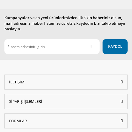
Kampanyalar ve en yeni ürünlerimizden ilk sizin haberiniz olsun,
mail adresinizi haber listemize ücretsiz kaydedin bizi takip etmeye
başlayın.
KAYDOL
İLETİŞİM
SİPARİŞ İŞLEMLERİ
FORMLAR