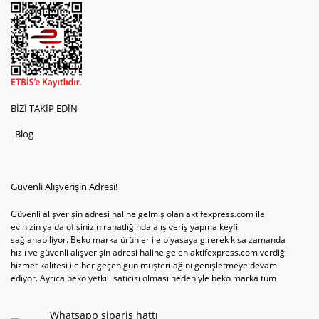
BİZİ TAKİP EDİN
Blog
Güvenli Alışverişin Adresi!
Güvenli alışverişin adresi haline gelmiş olan aktifexpress.com ile
evinizin ya da ofisinizin rahatlığında alış veriş yapma keyfi
sağlanabiliyor. Beko marka ürünler ile piyasaya girerek kısa zamanda
hızlı ve güvenli alışverişin adresi haline gelen aktifexpress.com verdiği
hizmet kalitesi ile her geçen gün müşteri ağını genişletmeye devam
ediyor. Ayrıca beko yetkili satıcısı olması nedeniyle beko marka tüm
televizyonve bulaşık makinesi tercihlerini de site içinde kullanıcıların
hizmetine sunabiliyor. Sitenin satış yetkisine sahip olduğu tek ürün
Whatsapp sipariş hattı
televizyon ya da bulaşık makinesi değil aynı zamanda çamaşır makinesi