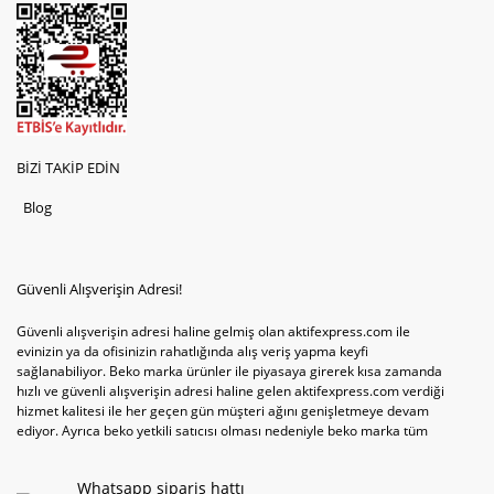
BİZİ TAKİP EDİN
Blog
Güvenli Alışverişin Adresi!
Güvenli alışverişin adresi haline gelmiş olan aktifexpress.com ile
evinizin ya da ofisinizin rahatlığında alış veriş yapma keyfi
sağlanabiliyor. Beko marka ürünler ile piyasaya girerek kısa zamanda
hızlı ve güvenli alışverişin adresi haline gelen aktifexpress.com verdiği
hizmet kalitesi ile her geçen gün müşteri ağını genişletmeye devam
ediyor. Ayrıca beko yetkili satıcısı olması nedeniyle beko marka tüm
televizyonve bulaşık makinesi tercihlerini de site içinde kullanıcıların
hizmetine sunabiliyor. Sitenin satış yetkisine sahip olduğu tek ürün
Whatsapp sipariş hattı
televizyon ya da bulaşık makinesi değil aynı zamanda çamaşır makinesi