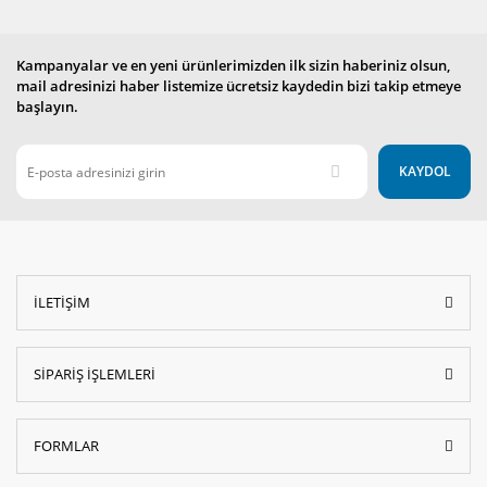
Kampanyalar ve en yeni ürünlerimizden ilk sizin haberiniz olsun,
mail adresinizi haber listemize ücretsiz kaydedin bizi takip etmeye
başlayın.
KAYDOL
İLETİŞİM
SİPARİŞ İŞLEMLERİ
FORMLAR