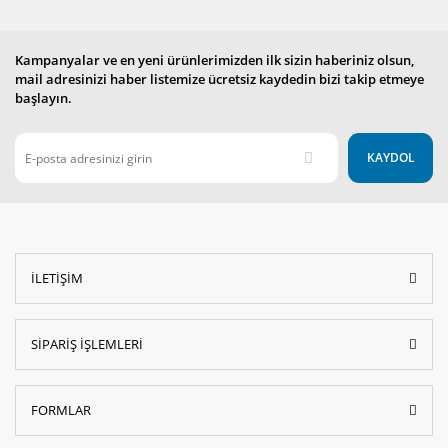
Kampanyalar ve en yeni ürünlerimizden ilk sizin haberiniz olsun,
mail adresinizi haber listemize ücretsiz kaydedin bizi takip etmeye
başlayın.
KAYDOL
İLETİŞİM
SİPARİŞ İŞLEMLERİ
FORMLAR