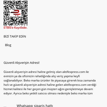
BİZİ TAKİP EDİN
Blog
Güvenli Alışverişin Adresi!
Güvenli alışverişin adresi haline gelmiş olan aktifexpress.com ile
evinizin ya da ofisinizin rahatlığında alış veriş yapma keyfi
sağlanabiliyor. Beko marka ürünler ile piyasaya girerek kısa zamanda
hızlı ve güvenli alışverişin adresi haline gelen aktifexpress.com verdiği
hizmet kalitesi ile her geçen gün müşteri ağını genişletmeye devam
ediyor. Ayrıca beko yetkili satıcısı olması nedeniyle beko marka tüm
televizyonve bulaşık makinesi tercihlerini de site içinde kullanıcıların
hizmetine sunabiliyor. Sitenin satış yetkisine sahip olduğu tek ürün
Whatsapp sipariş hattı
televizyon ya da bulaşık makinesi değil aynı zamanda çamaşır makinesi