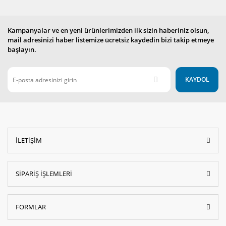
Kampanyalar ve en yeni ürünlerimizden ilk sizin haberiniz olsun,
mail adresinizi haber listemize ücretsiz kaydedin bizi takip etmeye
başlayın.
KAYDOL
İLETİŞİM
SİPARİŞ İŞLEMLERİ
FORMLAR