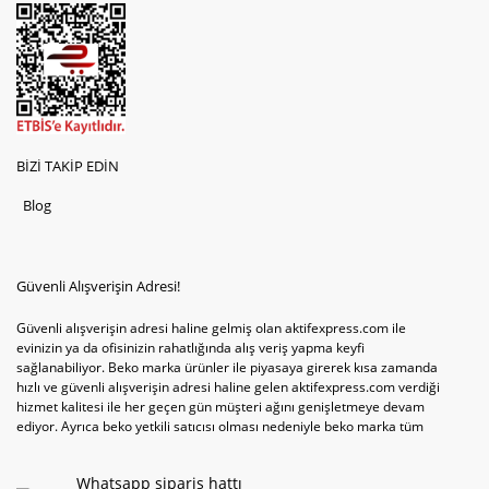
BİZİ TAKİP EDİN
Blog
Güvenli Alışverişin Adresi!
Güvenli alışverişin adresi haline gelmiş olan aktifexpress.com ile
evinizin ya da ofisinizin rahatlığında alış veriş yapma keyfi
sağlanabiliyor. Beko marka ürünler ile piyasaya girerek kısa zamanda
hızlı ve güvenli alışverişin adresi haline gelen aktifexpress.com verdiği
hizmet kalitesi ile her geçen gün müşteri ağını genişletmeye devam
ediyor. Ayrıca beko yetkili satıcısı olması nedeniyle beko marka tüm
televizyonve bulaşık makinesi tercihlerini de site içinde kullanıcıların
hizmetine sunabiliyor. Sitenin satış yetkisine sahip olduğu tek ürün
Whatsapp sipariş hattı
televizyon ya da bulaşık makinesi değil aynı zamanda çamaşır makinesi