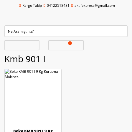
Kargo Takip
04122518481
aktifexpress@gmail.com
Kmb 901 I
Beko KMB 901 I 9 Kg