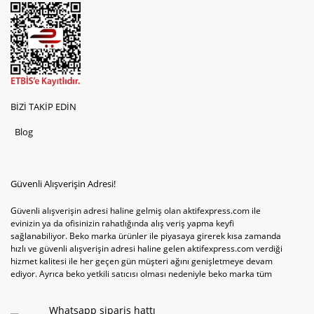
BİZİ TAKİP EDİN
Blog
Güvenli Alışverişin Adresi!
Güvenli alışverişin adresi haline gelmiş olan aktifexpress.com ile
evinizin ya da ofisinizin rahatlığında alış veriş yapma keyfi
sağlanabiliyor. Beko marka ürünler ile piyasaya girerek kısa zamanda
hızlı ve güvenli alışverişin adresi haline gelen aktifexpress.com verdiği
hizmet kalitesi ile her geçen gün müşteri ağını genişletmeye devam
ediyor. Ayrıca beko yetkili satıcısı olması nedeniyle beko marka tüm
televizyonve bulaşık makinesi tercihlerini de site içinde kullanıcıların
hizmetine sunabiliyor. Sitenin satış yetkisine sahip olduğu tek ürün
Whatsapp sipariş hattı
televizyon ya da bulaşık makinesi değil aynı zamanda çamaşır makinesi