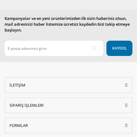
Kampanyalar ve en yeni ürünlerimizden ilk sizin haberiniz olsun,
mail adresinizi haber listemize ücretsiz kaydedin bizi takip etmeye
başlayın.
KAYDOL
İLETİŞİM
SİPARİŞ İŞLEMLERİ
FORMLAR