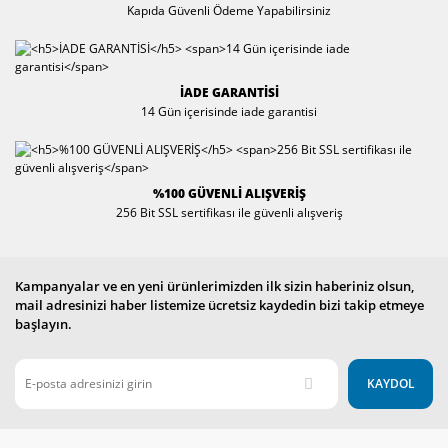
Oto-Yat Ses ve
Tepsiler
Kapıda Güvenli Ödeme Yapabilirsiniz
Merdivenler
Görüntü
Sistemleri
Tu
Periferik Pompalı
Bi
Hidrofor
Prizler
İADE GARANTİSİ
14 Gün içerisinde iade garantisi
Pis Kirli Su Dalgıç
Ses Sistemleri &
Pompaları
Hoparlörler
Sıcak Su
Tornavida Seti
Hidroforu
%100 GÜVENLİ ALIŞVERİŞ
256 Bit SSL sertifikası ile güvenli alışveriş
Su Arıtma ve
Filtreler
Kampanyalar ve en yeni ürünlerimizden ilk sizin haberiniz olsun,
Su Arıtma ve
mail adresinizi haber listemize ücretsiz kaydedin bizi takip etmeye
Filtreler
başlayın.
Taşıma Arabaları
KAYDOL
Temiz Su Dalgıç
Pompaları