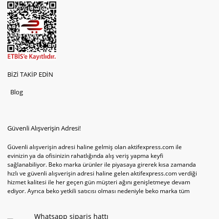
BİZİ TAKİP EDİN
Blog
Güvenli Alışverişin Adresi!
Güvenli alışverişin adresi haline gelmiş olan aktifexpress.com ile
evinizin ya da ofisinizin rahatlığında alış veriş yapma keyfi
sağlanabiliyor. Beko marka ürünler ile piyasaya girerek kısa zamanda
hızlı ve güvenli alışverişin adresi haline gelen aktifexpress.com verdiği
hizmet kalitesi ile her geçen gün müşteri ağını genişletmeye devam
ediyor. Ayrıca beko yetkili satıcısı olması nedeniyle beko marka tüm
televizyonve bulaşık makinesi tercihlerini de site içinde kullanıcıların
hizmetine sunabiliyor. Sitenin satış yetkisine sahip olduğu tek ürün
Whatsapp sipariş hattı
televizyon ya da bulaşık makinesi değil aynı zamanda çamaşır makinesi