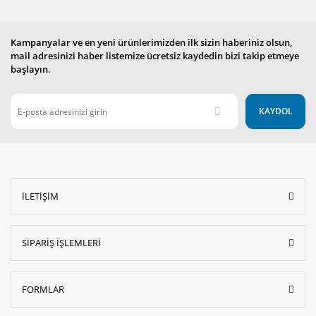
Kampanyalar ve en yeni ürünlerimizden ilk sizin haberiniz olsun,
mail adresinizi haber listemize ücretsiz kaydedin bizi takip etmeye
başlayın.
KAYDOL
İLETİŞİM
SİPARİŞ İŞLEMLERİ
FORMLAR