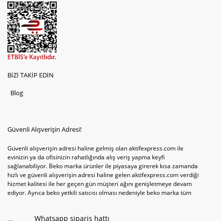
BİZİ TAKİP EDİN
Blog
Güvenli Alışverişin Adresi!
Güvenli alışverişin adresi haline gelmiş olan aktifexpress.com ile
evinizin ya da ofisinizin rahatlığında alış veriş yapma keyfi
sağlanabiliyor. Beko marka ürünler ile piyasaya girerek kısa zamanda
hızlı ve güvenli alışverişin adresi haline gelen aktifexpress.com verdiği
hizmet kalitesi ile her geçen gün müşteri ağını genişletmeye devam
ediyor. Ayrıca beko yetkili satıcısı olması nedeniyle beko marka tüm
televizyonve bulaşık makinesi tercihlerini de site içinde kullanıcıların
hizmetine sunabiliyor. Sitenin satış yetkisine sahip olduğu tek ürün
Whatsapp sipariş hattı
televizyon ya da bulaşık makinesi değil aynı zamanda çamaşır makinesi