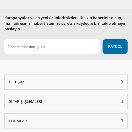
Kampanyalar ve en yeni ürünlerimizden ilk sizin haberiniz olsun,
mail adresinizi haber listemize ücretsiz kaydedin bizi takip etmeye
başlayın.
KAYDOL
İLETİŞİM
SİPARİŞ İŞLEMLERİ
FORMLAR